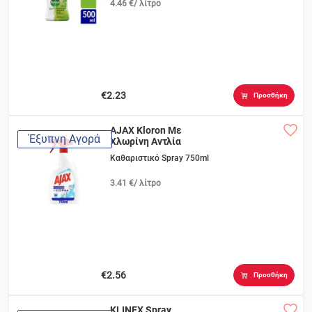
4.46 €/ λίτρο
€2.23
Προσθήκη
AJAX Kloron Με
Έξυπνη Αγορά
Χλωρίνη Αντλία
Καθαριστικό Spray 750ml
3.41 €/ λίτρο
€2.56
Προσθήκη
KLINEX Spray