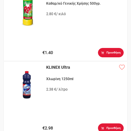
Καθαρ/κό Γενικής Χρήσης 500γρ.
2.80 €/ κιλό
€1.40
Προσθήκη
KLINEX Ultra
Χλωρίνη 1250ml
2.38 €/ λίτρο
€2.98
Προσθήκη