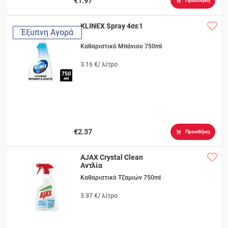
€1.97
Προσθήκη
KLINEX Spray 4σε1
Έξυπνη Αγορά
Καθαριστικό Μπάνιου 750ml
3.16 €/ λίτρο
€2.37
Προσθήκη
AJAX Crystal Clean
Αντλία
Καθαριστικό Τζαμιών 750ml
3.97 €/ λίτρο