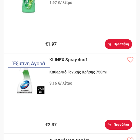
1.97 €/ λίτρο
€1.97
Προσθήκη
KLINEX Spray 4σε1
Έξυπνη Αγορά
Καθαρ/κό Γενικής Χρήσης 750ml
3.16 €/ λίτρο
€2.37
Προσθήκη