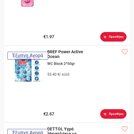
€1.97
Προσθήκη
BREF Power Active
Έξυπνη Αγορά
Ocean
WC Block 2*50gr
53.40 €/ κιλό
€2.67
Προσθήκη
DETTOL Υγρά
Έξυπνη Αγορά
Μαντηλάκια με