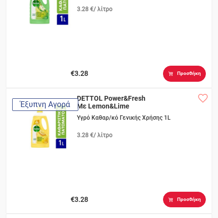
3.28 €/ λίτρο
€3.28
Προσθήκη
DETTOL Power&Fresh
Έξυπνη Αγορά
Με Lemon&Lime
Υγρό Καθαρ/κό Γενικής Χρήσης 1L
3.28 €/ λίτρο
€3.28
Προσθήκη