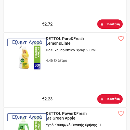
€2.72
Προσθήκη
DETTOL Pure&Fresh
Έξυπνη Αγορά
Lemon&Lime
Πολυκαθαριστικό Spray 500ml
4.46 €/ λίτρο
€2.23
Προσθήκη
DETTOL Power&Fresh
Έξυπνη Αγορά
Με Green Apple
Υγρό Καθαρ/κό Γενικής Χρήσης 1L