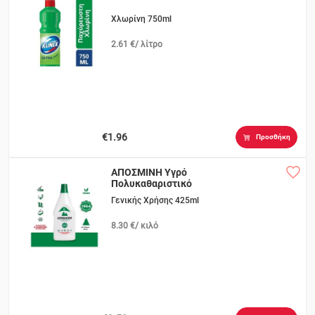
Χλωρίνη 750ml
2.61 €/ λίτρο
€1.96
Προσθήκη
ΑΠΟΣΜΙΝΗ Υγρό
Πολυκαθαριστικό
Γενικής Xρήσης 425ml
8.30 €/ κιλό