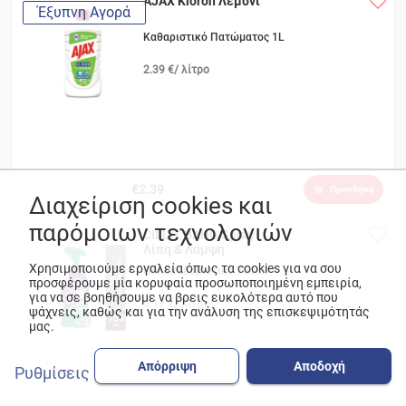
AJAX Kloron Λεμόνι
Έξυπνη Αγορά
Καθαριστικό Πατώματος 1L
2.39 €/ λίτρο
€2.39
Προσθήκη
Διαχείριση cookies και
παρόμοιων τεχνολογιών
CILLIT BANG Spray
Λίπη & Λάμψη
Χρησιμοποιούμε εργαλεία όπως τα cookies για να σου
Πολυκαθαριστικό 750ml
προσφέρουμε μία κορυφαία προσωποποιημένη εμπειρία,
για να σε βοηθήσουμε να βρεις ευκολότερα αυτό που
6.17 €/ λίτρο
ψάχνεις, καθώς και για την ανάλυση της επισκεψιμότητάς
μας.
Απόρριψη
Αποδοχή
Ρυθμίσεις