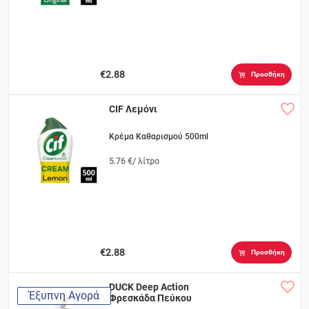
€2.88
Προσθήκη
CIF Λεμόνι
Κρέμα Καθαρισμού 500ml
5.76 €/ λίτρο
€2.88
Προσθήκη
DUCK Deep Action
Έξυπνη Αγορά
Φρεσκάδα Πεύκου