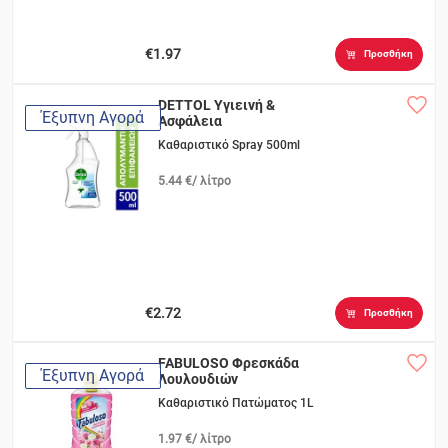
€1.97
Προσθήκη
DETTOL Υγιεινή &
Έξυπνη Αγορά
Ασφάλεια
Καθαριστικό Spray 500ml
5.44 €/ λίτρο
€2.72
Προσθήκη
FABULOSO Φρεσκάδα
Έξυπνη Αγορά
Λουλουδιών
Καθαριστικό Πατώματος 1L
1.97 €/ λίτρο