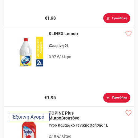
€1.98
Προσθήκη
KLINEX Lemon
Χλωρίνη 2L
0.97 €/ λίτρο
€1.95
Προσθήκη
TOPINE Plus
Έξυπνη Αγορά
Μικροβιοκτόνο
Υγρό Καθαρ/κό Γενικής Χρήσης 1L
2.18 €/ λίτρο