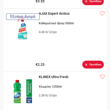
€3.53
Προσθήκη
AJAX Expert Αντλία
Έξυπνη Αγορά
Καθαριστικό Spray 500ml
4.46 €/ λίτρο
€2.23
Προσθήκη
KLINEX Ultra Fresh
Χλωρίνη 1250ml
2.38 €/ λίτρο