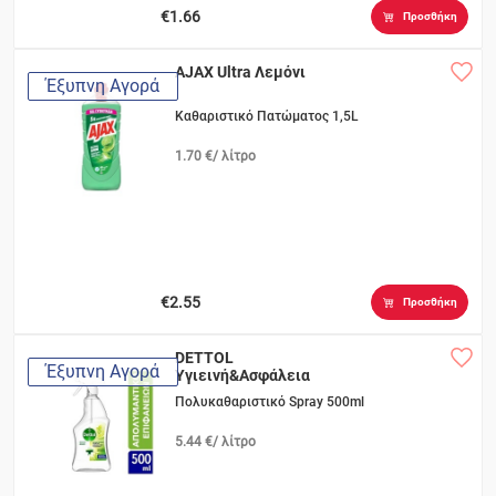
€1.66
Προσθήκη
AJAX Ultra Λεμόνι
Έξυπνη Αγορά
Καθαριστικό Πατώματος 1,5L
1.70 €/ λίτρο
€2.55
Προσθήκη
DETTOL
Έξυπνη Αγορά
Υγιεινή&Ασφάλεια
Mint&Lime
Πολυκαθαριστικό Spray 500ml
5.44 €/ λίτρο