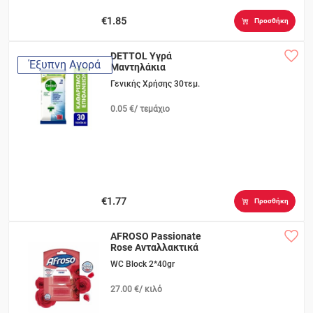
€1.85
Προσθήκη
DETTOL Υγρά
Έξυπνη Αγορά
Μαντηλάκια
Αντιβακτηριδια
Γενικής Χρήσης 30τεμ.
0.05 €/ τεμάχιο
€1.77
Προσθήκη
AFROSO Passionate
Rose Ανταλλακτικά
WC Block 2*40gr
27.00 €/ κιλό