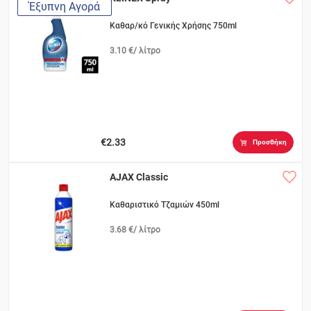
Έξυπνη Αγορά
Καθαρ/κό Γενικής Χρήσης 750ml
3.10 €/ λίτρο
€2.33
Προσθήκη
AJAX Classic
Καθαριστικό Τζαμιών 450ml
3.68 €/ λίτρο