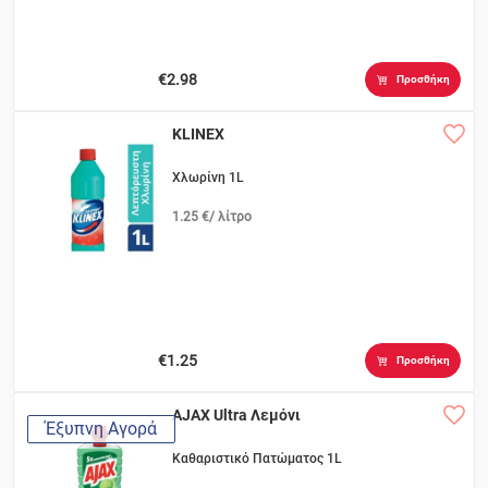
€2.98
Προσθήκη
KLINEX
Χλωρίνη 1L
1.25 €/ λίτρο
€1.25
Προσθήκη
AJAX Ultra Λεμόνι
Έξυπνη Αγορά
Καθαριστικό Πατώματος 1L