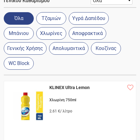
Γενικού Καθαρισμού
Όλα
Τζαμιών
Υγρά Δαπέδου
Μπάνιου
Χλωρίνες
Αποφρακτικά
Γενικής Χρήσης
Απολυμαντικά
Κουζίνας
WC Block
KLINEX Ultra Lemon
Χλωρίνη 750ml
2.61 €/ λίτρο