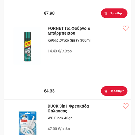
€7.98
Προσθήκη
FORNET Για Φούρνο &
Μπάρμπεκιου
Καθαριστικό Spray 300ml
14.43 €/ λίτρο
€4.33
Προσθήκη
DUCK 3in1 Φρεσκάδα
Θάλασσας
WC Block 40gr
47.00 €/ κιλό