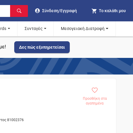
Σύνδεση/Εγγραφή
Το καλάθι μου
ards
Συνταγές
Μεσογειακή Διατροφή
με!
Δες πώς εξυπηρετείσαι
Προσθήκη στα
αγαπημένα
όντος 81002376