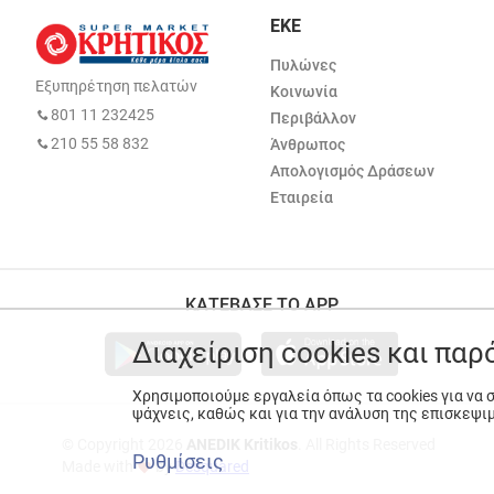
ΕΚΕ
Πυλώνες
Εξυπηρέτηση πελατών
Κοινωνία
801 11 232425
Περιβάλλον
210 55 58 832
Άνθρωπος
Απολογισμός Δράσεων
Εταιρεία
ΚΑΤΕΒΑΣΕ ΤΟ APP
Διαχείριση cookies και πα
Χρησιμοποιούμε εργαλεία όπως τα cookies για να
ψάχνεις, καθώς και για την ανάλυση της επισκεψι
© Copyright 2026
ANEDIK Kritikos
. All Rights Reserved
Ρυθμίσεις
Made with
by
Desquared