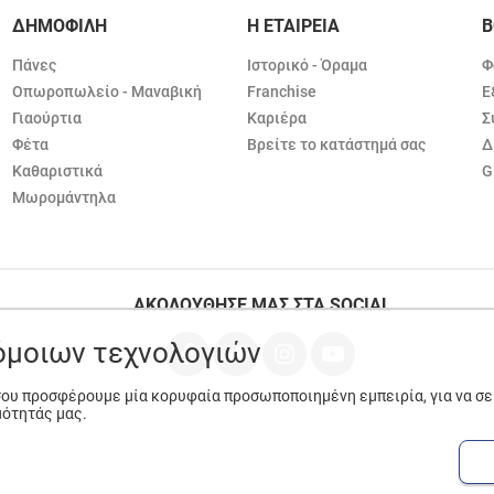
ΔΗΜΟΦΙΛΗ
Η ΕΤΑΙΡΕΙΑ
Β
Πάνες
Ιστορικό - Όραμα
Φ
Οπωροπωλείο - Μαναβική
Franchise
Ε
Γιαούρτια
Καριέρα
Σ
Φέτα
Βρείτε το κατάστημά σας
Δ
Καθαριστικά
G
Μωρομάντηλα
ΑΚΟΛΟΥΘΗΣΕ ΜΑΣ ΣΤΑ SOCIAL
ρόμοιων τεχνολογιών
 σου προσφέρουμε μία κορυφαία προσωποποιημένη εμπειρία, για να σ
μότητάς μας.