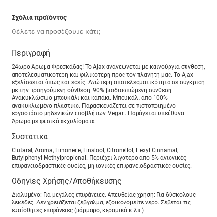
Σχόλια προϊόντος
Περιγραφή
24ωρο Άρωμα Φρεσκάδας! Το Ajax ανανεώνεται με καινούργια σύνθεση,
αποτελεσματικότερη και φιλικότερη προς τον πλανήτη μας. Το Ajax
εξελίσσεται όπως και εσείς. Ανώτερη αποτελεσματικότητα σε σύγκριση
με την προηγούμενη σύνθεση. 90% βιοδιασπώμενη σύνθεση.
Ανακυκλώσιμο μπουκάλι και καπάκι. Μπουκάλι από 100%
ανακυκλωμένο πλαστικό. Παρασκευάζεται σε πιστοποιημένο
εργοστάσιο μηδενικών αποβλήτων. Vegan. Παράγεται υπεύθυνα.
Άρωμα με φυσικά εκχυλίσματα
Συστατικά
Glutaral, Aroma, Limonene, Linalool, Citronellol, Hexyl Cinnamal,
Butylphenyl Methylpropional. Περιέχει λιγότερο από 5% ανιονικές
επιφανειοδραστικές ουσίες, μη ιονικές επιφανειοδραστικές ουσίες.
Οδηγίες Χρήσης/Αποθήκευσης
Διαλυμένο: Για μεγάλες επιφάνειες. Απευθείας χρήση: Για δύσκολους
λεκέδες. Δεν χρειάζεται ξέβγαλμα, εξοικονομείτε νερο. Σέβεται τις
ευαίσθητες επιφάνειες (μάρμαρο, κεραμικά κ.λπ.)