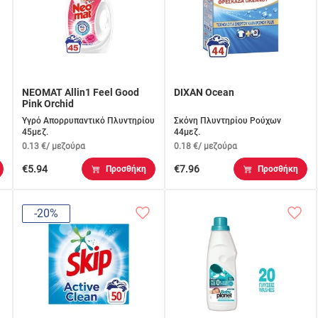
NEOMAT Allin1 Feel Good
DIXAN Ocean
Pink Orchid
Υγρό Απορρυπαντικό Πλυντηρίου
Σκόνη Πλυντηρίου Ρούχων
45μεζ.
44μεζ.
0.13 €/ μεζούρα
0.18 €/ μεζούρα
€5.94
€7.96
Προσθήκη
Προσθήκη
-20%