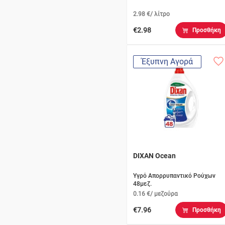
2.98 €/ λίτρο
€2.98
Προσθήκη
Έξυπνη Αγορά
DIXAN Ocean
Υγρό Απορρυπαντικό Ρούχων
48μεζ.
0.16 €/ μεζούρα
€7.96
Προσθήκη