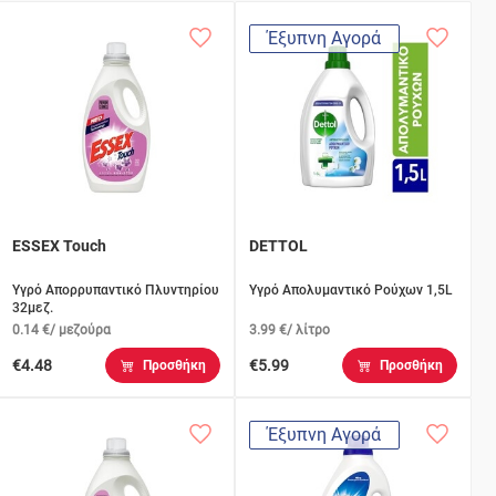
Έξυπνη Αγορά
ESSEX Touch
DETTOL
Υγρό Απορρυπαντικό Πλυντηρίου
Υγρό Απολυμαντικό Ρούχων 1,5L
32μεζ.
0.14 €/ μεζούρα
3.99 €/ λίτρο
€4.48
€5.99
Προσθήκη
Προσθήκη
Έξυπνη Αγορά