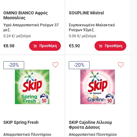
OMINO BIANCO Αφρός
SOUPLINE Mistral
Μασσαλίας
Υγρό Απορρυπαντικό Ρούχων 37
Συμπυκνωμένο Μαλακτικό
μεζ.
Ρούχων 92μεζ.
0.24 €/ μεζούρα
0.06 €/ μεζούρα
€8.98
€5.90
Προσθήκη
Προσθήκη
-20%
-20%
SKIP Spring Fresh
SKIP Cajoline Λίλιουμ
Φρούτα Δάσους
Απορρυπαντικό Πλυντηρίου
Απορρυπαντικό Πλυντηρίου