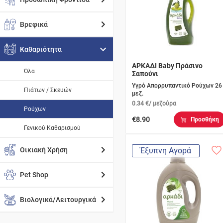
Βρεφικά
Καθαριότητα
ΑΡΚΑΔΙ Baby Πράσινο
Όλα
Σαπούνι
Υγρό Απορρυπαντικό Ρούχων 26
Πιάτων / Σκευών
μεζ.
0.34 €/ μεζούρα
Ρούχων
€8.90
Προσθήκη
Γενικού Καθαρισμού
Οικιακή Χρήση
Έξυπνη Αγορά
Pet Shop
Βιολογικά/Λειτουργικά