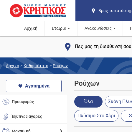
Βρες το κατάστη
Αρχική
Εταιρία
Ανακοινώσεις
Πες μας τη διεύθυνσή σου 
Αρχική
>
Καθαριότητα
>
Ρούχων
Ρούχων
Αγαπημένα
Όλα
Σκόνη Πλυ
Προσφορές
Πλύσιμο Στο Χέρι
S
Έξυπνες αγορές
Μαναβική