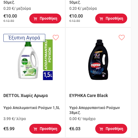
50μεζ.
50μεζ.
0.20 €/ μεζούρα
0.20 €/ μεζούρα
€10.00
€10.00
Προσθήκη
Προσθήκη
€ 12.50
€ 12.50
Έξυπνη Αγορά
DETTOL Χωρίς Αρωμα
ΕΥΡΗΚΑ Care Black
Υγρό Απολυμαντικό Ρούχων 1,5L
Υγρό Απορρυπαντικό Ρούχων
38μεζ.
3.99 €/ λίτρο
0.00 €/ τεμάχιο
€5.99
€6.03
Προσθήκη
Προσθήκη