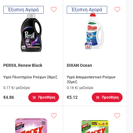
Έξυπνη Αγορά
Έξυπνη Αγορά
PERSIL Renew Black
DIXAN Ocean
Υγρό Πλυντηρίου Ρούχων 28μεζ.
Υγρό Απορρυπαντικό Ρούχων
32μεζ.
0.17 €/ μεζούρα
0.16 €/ μεζούρα
€4.86
€5.12
Προσθήκη
Προσθήκη