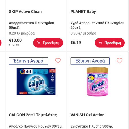
SKIP Active Clean
PLANET Baby
Απορρυπαντικό Πλυντηρίου
Υγρό Απορρυπαντικό Πλυντηρίου
50μεζ.
20μεζ,
0.20 €/ μεζούρα
0.30 €/ μεζούρα
€10.00
€6.19
Προσθήκη
Προσθήκη
€ 12.50
Έξυπνη Αγορά
Έξυπνη Αγορά
CALGON 2σε1 Ταμπλέτες
VANISH Oxi Action
Αποσ/κό Πλυν/ου Ρούχων 30τεμ.
Ενισχυτικό Πλύσης 500γρ.