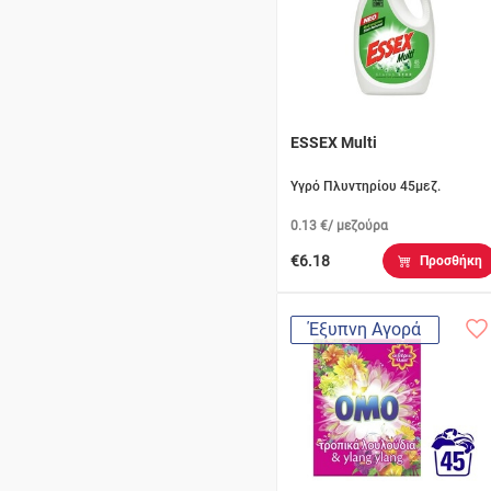
ESSEX Multi
Υγρό Πλυντηρίου 45μεζ.
0.13 €/ μεζούρα
€6.18
Προσθήκη
Έξυπνη Αγορά