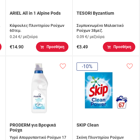
ARIEL All in 1 Alpine Pods
TESORI Byzantium
.
Κάψουλες Πλυντηρίου Ρούχων
Συμπυκνωμένο Μαλακτικό
60τεμ.
Ρούχων 38μεζ.
0.24 €/ μεζούρα
0.09 €/ μεζούρα
€14.90
€3.49
Προσθήκη
Προσθήκη
-10%
PRODERM για Βρεφικά
SKIP Clean
Ρούχα
Υγρό Απορρυπαντικό Ρούχων 17
Σκόνη Πλυντηρίου Ρούχων