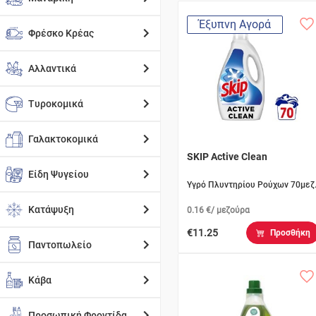
Έξυπνη Αγορά
Φρέσκο Κρέας
Αλλαντικά
Τυροκομικά
Γαλακτοκομικά
SKIP Active Clean
Είδη Ψυγείου
Υγρό Πλυντηρίου Ρούχων 70μεζ
Κατάψυξη
0.16 €/ μεζούρα
€11.25
Προσθήκη
Παντοπωλείο
Κάβα
Προσωπική Φροντίδα