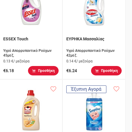
ESSEX Touch
ΕΥΡΗΚΑ Μασσαλίας
Υγρό Απορρυπαντικό Ρούχων
Υγρό Απορρυπαντικό Ρούχων
45μεζ,
42μεζ.
0.13 €/ μεζούρα
0.14 €/ μεζούρα
€6.18
€6.24
Προσθήκη
Προσθήκη
Έξυπνη Αγορά