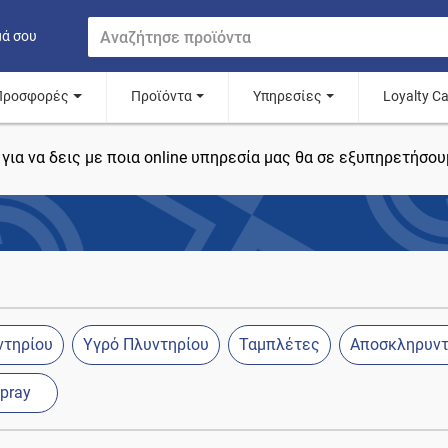
μά σου
Προσφορές
Προϊόντα
Υπηρεσίες
Loyalty C
για να δεις με ποια online υπηρεσία μας θα σε εξυπηρετήσου
ντηρίου
Υγρό Πλυντηρίου
Ταμπλέτες
Αποσκληρυντ
pray