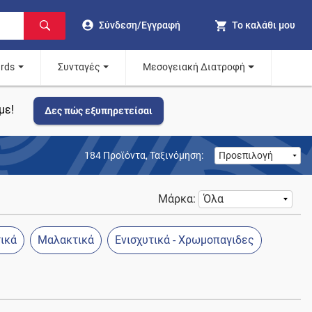
Σύνδεση/Εγγραφή
Το καλάθι μου
ards
Συνταγές
Μεσογειακή Διατροφή
με!
Δες πώς εξυπηρετείσαι
184
Προϊόντα,
Ταξινόμηση:
Μάρκα:
ικά
Μαλακτικά
Ενισχυτικά - Χρωμοπαγιδες