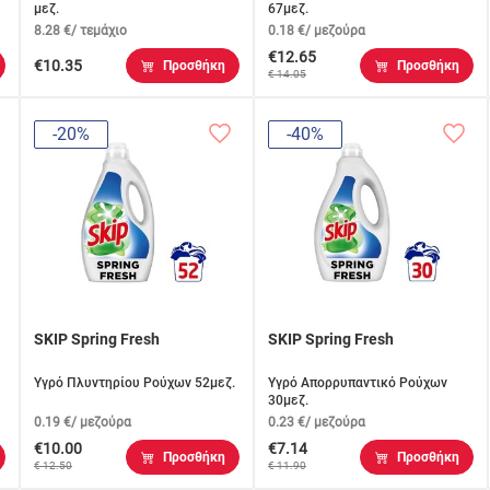
μεζ.
67μεζ.
8.28 €/ τεμάχιο
0.18 €/ μεζούρα
€12.65
€10.35
Προσθήκη
Προσθήκη
€ 14.05
-20%
-40%
SKIP Spring Fresh
SKIP Spring Fresh
Υγρό Πλυντηρίου Ρούχων 52μεζ.
Υγρό Απορρυπαντικό Ρούχων
30μεζ.
0.19 €/ μεζούρα
0.23 €/ μεζούρα
€10.00
€7.14
Προσθήκη
Προσθήκη
€ 12.50
€ 11.90