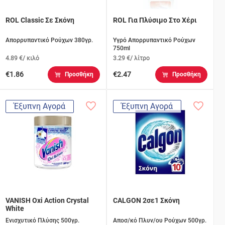
ROL Classic Σε Σκόνη
ROL Για Πλύσιμο Στο Χέρι
Απορρυπαντικό Ρούχων 380γρ.
Υγρό Απορρυπαντικό Ρούχων
750ml
4.89 €/ κιλό
3.29 €/ λίτρο
€1.86
€2.47
Προσθήκη
Προσθήκη
Έξυπνη Αγορά
Έξυπνη Αγορά
VANISH Oxi Action Crystal
CALGON 2σε1 Σκόνη
White
Ενισχυτικό Πλύσης 500γρ.
Αποσ/κό Πλυν/ου Ρούχων 500γρ.