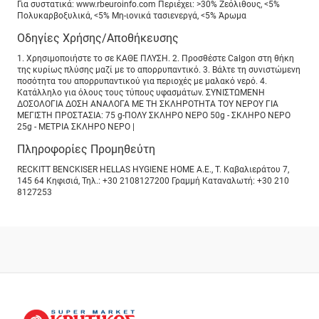
Για συστατικά: www.rbeuroinfo.com Περιέχει: >30% Ζεόλιθους, <5%
Πολυκαρβοξυλικά, <5% Μη-ιονικά τασιενεργά, <5% Άρωμα
Οδηγίες Χρήσης/Αποθήκευσης
1. Χρησιμοποιήστε το σε ΚΑΘΕ ΠΛΥΣΗ. 2. Προσθέστε Calgon στη θήκη
της κυρίως πλύσης μαζί με το απορρυπαντικό. 3. Βάλτε τη συνιστώμενη
ποσότητα του απορρυπαντικού για περιοχές με μαλακό νερό. 4.
Κατάλληλο για όλους τους τύπους υφασμάτων. ΣΥΝΙΣΤΩΜΕΝΗ
ΔΟΣΟΛΟΓΙΑ ΔΟΣΗ ΑΝΑΛΟΓΑ ΜΕ ΤΗ ΣΚΛΗΡΟΤΗΤΑ ΤΟΥ ΝΕΡΟΥ ΓΙΑ
ΜΕΓΙΣΤΗ ΠΡΟΣΤΑΣΙΑ: 75 g-ΠΟΛΥ ΣΚΛΗΡΟ ΝΕΡΟ 50g - ΣΚΛΗΡΟ ΝΕΡΟ
25g - ΜΕΤΡΙΑ ΣΚΛΗΡΟ ΝΕΡO |
Πληροφορίες Προμηθεύτη
RECKITT BENCKISER HELLAS HYGIENE HOME A.E., Τ. Καβαλιεράτου 7,
145 64 Κηφισιά, Τηλ.: +30 2108127200 Γραμμή Καταναλωτή: +30 210
8127253