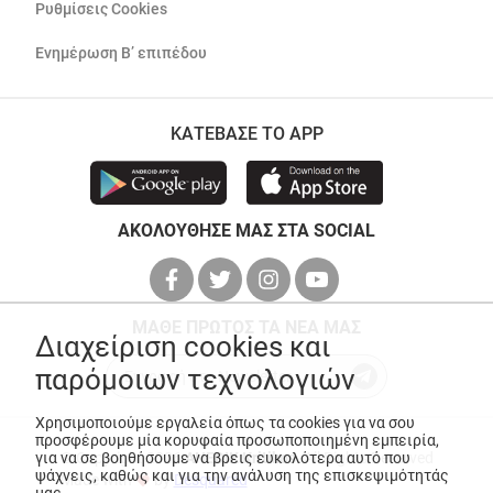
Ρυθμίσεις Cookies
Ενημέρωση Β’ επιπέδου
ΚΑΤΕΒΑΣΕ ΤΟ APP
ΑΚΟΛΟΥΘΗΣΕ ΜΑΣ ΣΤΑ SOCIAL
ΜΑΘΕ ΠΡΩΤΟΣ ΤΑ ΝΕΑ ΜΑΣ
Διαχείριση cookies και
παρόμοιων τεχνολογιών
Χρησιμοποιούμε εργαλεία όπως τα cookies για να σου
προσφέρουμε μία κορυφαία προσωποποιημένη εμπειρία,
για να σε βοηθήσουμε να βρεις ευκολότερα αυτό που
© Copyright 2026
ANEDIK Kritikos
. All Rights Reserved
ψάχνεις, καθώς και για την ανάλυση της επισκεψιμότητάς
Made with
by
Desquared