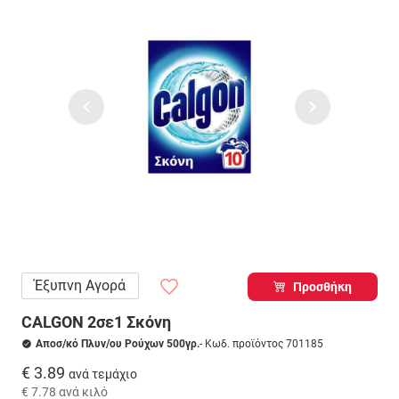
Έξυπνη Αγορά
Προσθήκη
CALGON 2σε1 Σκόνη
Αποσ/κό Πλυν/ου Ρούχων 500γρ.
- Κωδ. προϊόντος 701185
€ 3.89
ανά τεμάχιο
€ 7.78
ανά κιλό