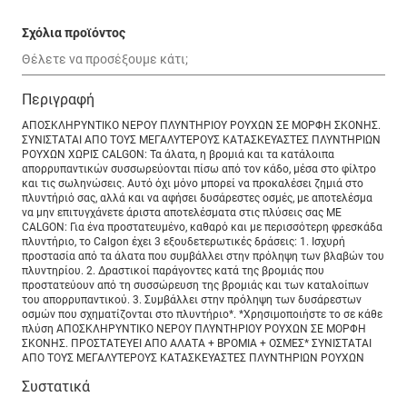
Σχόλια προϊόντος
Περιγραφή
ΑΠΟΣΚΛΗΡΥΝΤΙΚΟ ΝΕΡΟΥ ΠΛΥΝΤΗΡΙΟΥ ΡΟΥΧΩΝ ΣΕ ΜΟΡΦΗ ΣΚΟΝΗΣ.
ΣΥΝΙΣΤΑΤΑΙ ΑΠΟ ΤΟΥΣ ΜΕΓΑΛΥΤΕΡΟΥΣ ΚΑΤΑΣΚΕΥΑΣΤΕΣ ΠΛΥΝΤΗΡΙΩΝ
ΡΟΥΧΩΝ ΧΩΡΙΣ CALGON: Τα άλατα, η βρομιά και τα κατάλοιπα
απορρυπαντικών συσσωρεύονται πίσω από τον κάδο, μέσα στο φίλτρο
και τις σωληνώσεις. Αυτό όχι μόνο μπορεί να προκαλέσει ζημιά στο
πλυντήριό σας, αλλά και να αφήσει δυσάρεστες οσμές, με αποτελέσμα
να μην επιτυγχάνετε άριστα αποτελέσματα στις πλύσεις σας ΜΕ
CALGON: Για ένα προστατευμένο, καθαρό και με περισσότερη φρεσκάδα
πλυντήριο, το Calgon έχει 3 εξουδετερωτικές δράσεις: 1. Ισχυρή
προστασία από τα άλατα που συμβάλλει στην πρόληψη των βλαβών του
πλυντηρίου. 2. Δραστικοί παράγοντες κατά της βρομιάς που
προστατεύουν από τη συσσώρευση της βρομιάς και των καταλοίπων
του απορρυπαντικού. 3. Συμβάλλει στην πρόληψη των δυσάρεστων
οσμών που σχηματίζονται στο πλυντήριο*. *Χρησιμοποιήστε το σε κάθε
πλύση ΑΠΟΣΚΛΗΡΥΝΤΙΚΟ ΝΕΡΟΥ ΠΛΥΝΤΗΡΙΟΥ ΡΟΥΧΩΝ ΣΕ ΜΟΡΦΗ
ΣΚΟΝΗΣ. ΠΡΟΣΤΑΤΕΥΕΙ ΑΠΟ ΑΛΑΤΑ + ΒΡΟΜΙΑ + ΟΣΜΕΣ* ΣΥΝΙΣΤΑΤΑΙ
ΑΠΟ ΤΟΥΣ ΜΕΓΑΛΥΤΕΡΟΥΣ ΚΑΤΑΣΚΕΥΑΣΤΕΣ ΠΛΥΝΤΗΡΙΩΝ ΡΟΥΧΩΝ
Συστατικά