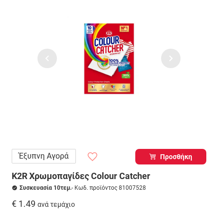
Έξυπνη Αγορά
Προσθήκη
K2R Χρωμοπαγίδες Colour Catcher
Συσκευασία 10τεμ.
- Κωδ. προϊόντος 81007528
€ 1.49
ανά τεμάχιο