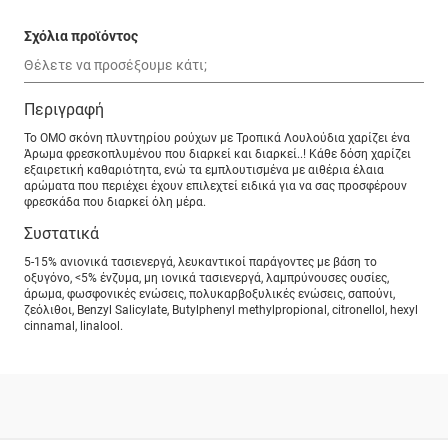
Σχόλια προϊόντος
Περιγραφή
Το ΟΜΟ σκόνη πλυντηρίου ρούχων με Τροπικά Λουλούδια χαρίζει ένα
Άρωμα φρεσκοπλυμένου που διαρκεί και διαρκεί..! Κάθε δόση χαρίζει
εξαιρετική καθαριότητα, ενώ τα εμπλουτισμένα με αιθέρια έλαια
αρώματα που περιέχει έχουν επιλεχτεί ειδικά για να σας προσφέρουν
φρεσκάδα που διαρκεί όλη μέρα.
Συστατικά
5-15% ανιονικά τασιενεργά, λευκαντικοί παράγοντες με βάση το
οξυγόνο, <5% ένζυμα, μη ιονικά τασιενεργά, λαμπρύνουσες ουσίες,
άρωμα, φωσφονικές ενώσεις, πολυκαρβοξυλικές ενώσεις, σαπούνι,
ζεόλιθοι, Benzyl Salicylate, Butylphenyl methylpropional, citronellol, hexyl
cinnamal, linalool.