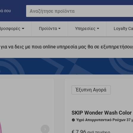
μά σου
Προσφορές
Προϊόντα
Υπηρεσίες
Loyalty C
για να δεις με ποια online υπηρεσία μας θα σε εξυπηρετήσου
Έξυπνη Αγορά
SKIP Wonder Wash Color 
Υγρό Απορρυπαντικό Ρούχων 37 μ
€ 7.96
ανά τεμάχιο