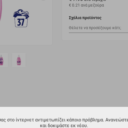
€ 0.21
ανά μεζούρα
Σχόλια προϊόντος
σας στο ίντερνετ αντιμετωπίζει κάποιο πρόβλημα. Ανανεώστε
και δοκιμάστε εκ νέου.