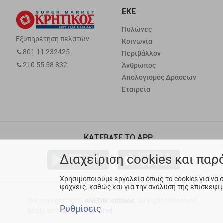
ΕΚΕ
Πυλώνες
Εξυπηρέτηση πελατών
Κοινωνία
801 11 232425
Περιβάλλον
210 55 58 832
Άνθρωπος
Απολογισμός Δράσεων
Εταιρεία
ΚΑΤΕΒΑΣΕ ΤΟ APP
Διαχείριση cookies και πα
Χρησιμοποιούμε εργαλεία όπως τα cookies για να
ψάχνεις, καθώς και για την ανάλυση της επισκεψι
© Copyright 2026
ANEDIK Kritikos
. All Rights Reserved
Ρυθμίσεις
Made with
by
Desquared