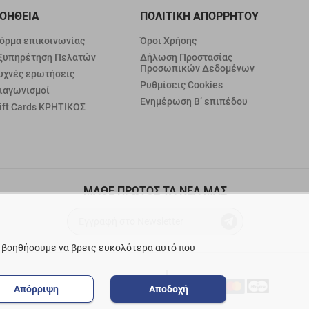
ΟΗΘΕΙΑ
ΠΟΛΙΤΙΚΗ ΑΠΟΡΡΗΤΟΥ
όρμα επικοινωνίας
Όροι Χρήσης
ξυπηρέτηση Πελατών
Δήλωση Προστασίας
Προσωπικών Δεδομένων
υχνές ερωτήσεις
Ρυθμίσεις Cookies
ιαγωνισμοί
Ενημέρωση Β’ επιπέδου
ift Cards ΚΡΗΤΙΚΟΣ
ΜΑΘΕ ΠΡΩΤΟΣ ΤΑ ΝΕΑ ΜΑΣ
ε βοηθήσουμε να βρεις ευκολότερα αυτό που
Απόρριψη
Αποδοχή