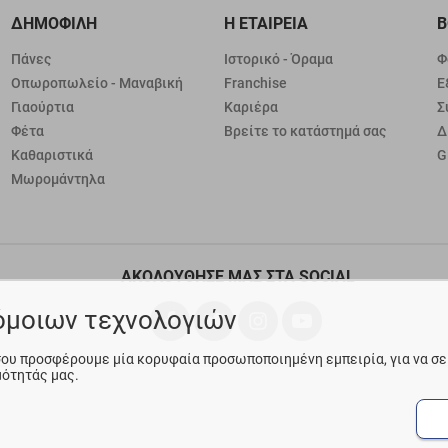
ΔΗΜΟΦΙΛΗ
Η ΕΤΑΙΡΕΙΑ
Β
Πάνες
Ιστορικό - Όραμα
Φ
Οπωροπωλείο - Μαναβική
Franchise
Ε
Γιαούρτια
Καριέρα
Σ
Φέτα
Βρείτε το κατάστημά σας
Δ
Καθαριστικά
G
Μωρομάντηλα
ΑΚΟΛΟΥΘΗΣΕ ΜΑΣ ΣΤΑ SOCIAL
ρόμοιων τεχνολογιών
 σου προσφέρουμε μία κορυφαία προσωποποιημένη εμπειρία, για να σ
μότητάς μας.