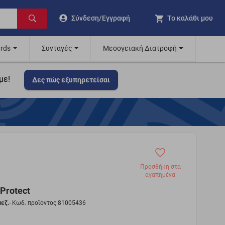
Σύνδεση/Εγγραφή
Το καλάθι μου
ards
Συνταγές
Μεσογειακή Διατροφή
με!
Δες πώς εξυπηρετείσαι
Προσθήκη στα
αγαπημένα
Protect
εζ.
- Κωδ. προϊόντος 81005436