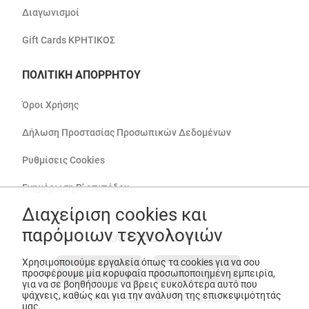
Διαγωνισμοί
Gift Cards ΚΡΗΤΙΚΟΣ
ΠΟΛΙΤΙΚΗ ΑΠΟΡΡΗΤΟΥ
Όροι Χρήσης
Δήλωση Προστασίας Προσωπικών Δεδομένων
Ρυθμίσεις Cookies
Ενημέρωση Β’ επιπέδου
Διαχείριση cookies και
παρόμοιων τεχνολογιών
ΚΑΤΕΒΑΣΕ ΤΟ APP
Χρησιμοποιούμε εργαλεία όπως τα cookies για να σου
προσφέρουμε μία κορυφαία προσωποποιημένη εμπειρία,
για να σε βοηθήσουμε να βρεις ευκολότερα αυτό που
ψάχνεις, καθώς και για την ανάλυση της επισκεψιμότητάς
ΑΚΟΛΟΥΘΗΣΕ ΜΑΣ ΣΤΑ SOCIAL
μας.