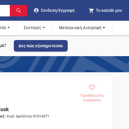
Σύνδεση/Εγγραφή
Το καλάθι μου
ards
Συνταγές
Μεσογειακή Διατροφή
με!
Δες πώς εξυπηρετείσαι
Προσθήκη στα
αγαπημένα
Musk
εζ.
- Κωδ. προϊόντος 81014071