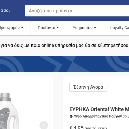
μά σου
Προσφορές
Προϊόντα
Υπηρεσίες
Loyalty C
για να δεις με ποια online υπηρεσία μας θα σε εξυπηρετήσου
Έξυπνη Αγορά
ΕΥΡΗΚΑ Oriental White 
Υγρό Απορρυπαντικό Ρούχων 35 μ
€ 4.95
ανά τεμάχιο