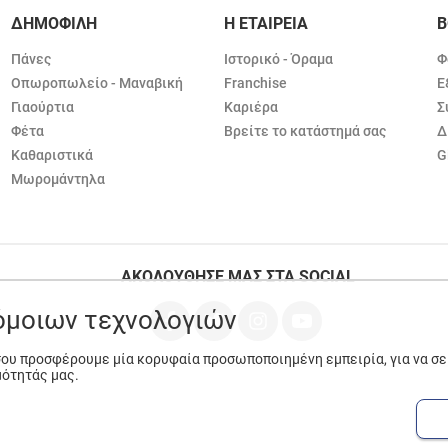
ΔΗΜΟΦΙΛΗ
Η ΕΤΑΙΡΕΙΑ
Β
Πάνες
Ιστορικό - Όραμα
Φ
Οπωροπωλείο - Μαναβική
Franchise
Ε
Γιαούρτια
Καριέρα
Σ
Φέτα
Βρείτε το κατάστημά σας
Δ
Καθαριστικά
G
Μωρομάντηλα
ΑΚΟΛΟΥΘΗΣΕ ΜΑΣ ΣΤΑ SOCIAL
ρόμοιων τεχνολογιών
 σου προσφέρουμε μία κορυφαία προσωποποιημένη εμπειρία, για να σ
μότητάς μας.