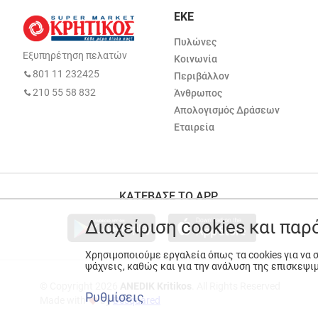
ΕΚΕ
Πυλώνες
Εξυπηρέτηση πελατών
Κοινωνία
801 11 232425
Περιβάλλον
210 55 58 832
Άνθρωπος
Απολογισμός Δράσεων
Εταιρεία
ΚΑΤΕΒΑΣΕ ΤΟ APP
Διαχείριση cookies και πα
Χρησιμοποιούμε εργαλεία όπως τα cookies για να
ψάχνεις, καθώς και για την ανάλυση της επισκεψι
© Copyright 2026
ANEDIK Kritikos
. All Rights Reserved
Ρυθμίσεις
Made with
by
Desquared