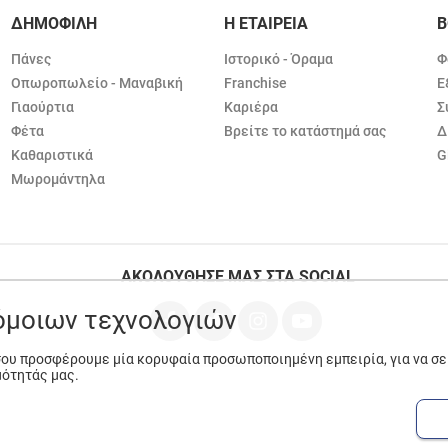
ΔΗΜΟΦΙΛΗ
Η ΕΤΑΙΡΕΙΑ
Β
Πάνες
Ιστορικό - Όραμα
Φ
Οπωροπωλείο - Μαναβική
Franchise
Ε
Γιαούρτια
Καριέρα
Σ
Φέτα
Βρείτε το κατάστημά σας
Δ
Καθαριστικά
G
Μωρομάντηλα
ΑΚΟΛΟΥΘΗΣΕ ΜΑΣ ΣΤΑ SOCIAL
ρόμοιων τεχνολογιών
 σου προσφέρουμε μία κορυφαία προσωποποιημένη εμπειρία, για να σ
μότητάς μας.