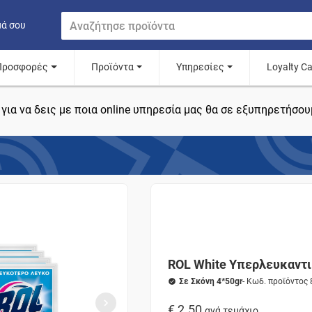
μά σου
Προσφορές
Προϊόντα
Υπηρεσίες
Loyalty C
για να δεις με ποια online υπηρεσία μας θα σε εξυπηρετήσου
ROL White Υπερλευκαντ
Σε Σκόνη 4*50gr
- Κωδ. προϊόντος
€ 2.50
ανά τεμάχιο