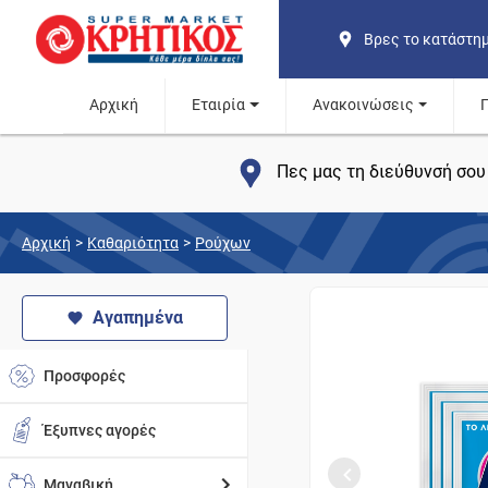
Βρες το κατάστη
Αρχική
Εταιρία
Ανακοινώσεις
Πες μας τη διεύθυνσή σου 
Αρχική
>
Καθαριότητα
>
Ρούχων
Αγαπημένα
Προσφορές
Έξυπνες αγορές
Μαναβική