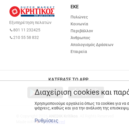
ΕΚΕ
Πυλώνες
Εξυπηρέτηση πελατών
Κοινωνία
801 11 232425
Περιβάλλον
210 55 58 832
Άνθρωπος
Απολογισμός Δράσεων
Εταιρεία
ΚΑΤΕΒΑΣΕ ΤΟ APP
Διαχείριση cookies και πα
Χρησιμοποιούμε εργαλεία όπως τα cookies για να
ψάχνεις, καθώς και για την ανάλυση της επισκεψι
© Copyright 2026
ANEDIK Kritikos
. All Rights Reserved
Ρυθμίσεις
Made with
by
Desquared