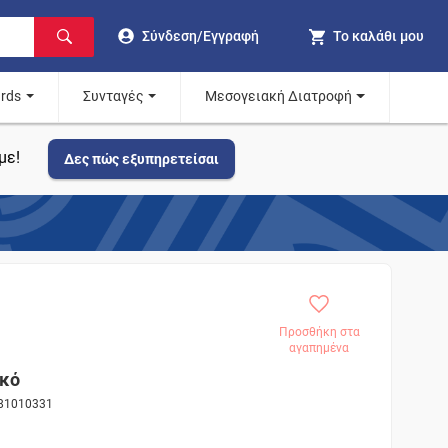
Σύνδεση/Εγγραφή
Το καλάθι μου
ards
Συνταγές
Μεσογειακή Διατροφή
με!
Δες πώς εξυπηρετείσαι
Προσθήκη στα
αγαπημένα
ικό
 81010331