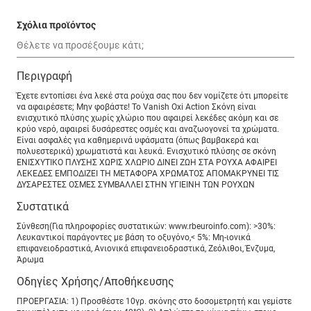
Σχόλια προϊόντος
Περιγραφή
Έχετε εντοπίσει ένα λεκέ στα ρούχα σας που δεν νομίζετε ότι μπορείτε
να αφαιρέσετε; Μην φοβάστε! Το Vanish Oxi Action Σκόνη είναι
ενισχυτικό πλύσης χωρίς χλώριο που αφαιρεί λεκέδες ακόμη και σε
κρύο νερό, αφαιρεί δυσάρεστες οσμές και αναζωογονεί τα χρώματα.
Είναι ασφαλές για καθημερινά υφάσματα (όπως βαμβακερά και
πολυεστερικά) χρωματιστά και λευκά. Ενισχυτικό πλύσης σε σκόνη
ΕΝΙΣΧΥΤΙΚΟ ΠΛΥΣΗΣ ΧΩΡΙΣ ΧΛΩΡΙΟ ΔΙΝΕΙ ΖΩΗ ΣΤΑ ΡΟΥΧΑ ΑΦΑΙΡΕΙ
ΛΕΚΕΔΕΣ ΕΜΠΟΔΙΖΕΙ ΤΗ ΜΕΤΑΦΟΡΑ ΧΡΩΜΑΤΟΣ ΑΠΟΜΑΚΡΥΝΕΙ ΤΙΣ
ΔΥΣΑΡΕΣΤΕΣ ΟΣΜΕΣ ΣΥΜΒΑΛΛΕΙ ΣΤΗΝ ΥΓΙΕΙΝΗ ΤΩΝ ΡΟΥΧΩΝ
Συστατικά
Σύνθεση(Για πληροφορίες συστατικών: www.rbeuroinfo.com): >30%:
Λευκαντικοί παράγοντες με βάση το οξυγόνο,< 5%: Μη-ιονικά
επιφανειοδραστικά, Ανιονικά επιφανειοδραστικά, Ζεόλιθοι, Ένζυμα,
Άρωμα
Οδηγίες Χρήσης/Αποθήκευσης
ΠΡΟΕΡΓΑΣΙΑ: 1) Προσθέστε 10γρ. σκόνης στο δοσομετρητή και γεμίστε