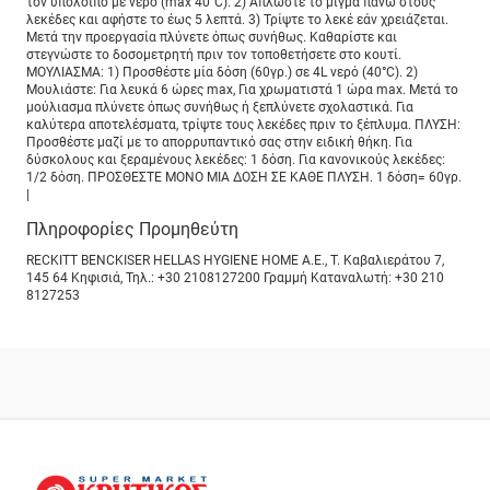
τον υπόλοιπο με νερό (max 40°C). 2) Απλώστε το μίγμα πάνω στους
λεκέδες και αφήστε το έως 5 λεπτά. 3) Τρίψτε το λεκέ εάν χρειάζεται.
Μετά την προεργασία πλύνετε όπως συνήθως. Καθαρίστε και
στεγνώστε το δοσομετρητή πριν τον τοποθετήσετε στο κουτί.
ΜΟΥΛΙΑΣΜΑ: 1) Προσθέστε μία δόση (60γρ.) σε 4L νερό (40°C). 2)
Μουλιάστε: Για λευκά 6 ώρες max, Για χρωματιστά 1 ώρα max. Μετά το
μούλιασμα πλύνετε όπως συνήθως ή ξεπλύνετε σχολαστικά. Για
καλύτερα αποτελέσματα, τρίψτε τους λεκέδες πριν το ξέπλυμα. ΠΛΥΣΗ:
Προσθέστε μαζί με το απορρυπαντικό σας στην ειδική θήκη. Για
δύσκολους και ξεραμένους λεκέδες: 1 δόση. Για κανονικούς λεκέδες:
1/2 δόση. ΠΡΟΣΘΕΣΤΕ ΜΟΝΟ ΜΙΑ ΔΟΣΗ ΣΕ ΚΑΘΕ ΠΛΥΣΗ. 1 δόση= 60γρ.
|
Πληροφορίες Προμηθεύτη
RECKITT BENCKISER HELLAS HYGIENE HOME A.E., Τ. Καβαλιεράτου 7,
145 64 Κηφισιά, Τηλ.: +30 2108127200 Γραμμή Καταναλωτή: +30 210
8127253