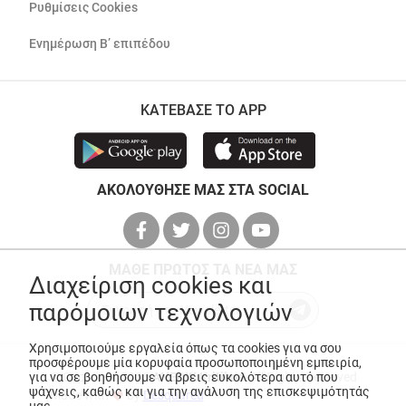
Ρυθμίσεις Cookies
Ενημέρωση Β’ επιπέδου
ΚΑΤΕΒΑΣΕ ΤΟ APP
ΑΚΟΛΟΥΘΗΣΕ ΜΑΣ ΣΤΑ SOCIAL
ΜΑΘΕ ΠΡΩΤΟΣ ΤΑ ΝΕΑ ΜΑΣ
Διαχείριση cookies και
παρόμοιων τεχνολογιών
Χρησιμοποιούμε εργαλεία όπως τα cookies για να σου
προσφέρουμε μία κορυφαία προσωποποιημένη εμπειρία,
για να σε βοηθήσουμε να βρεις ευκολότερα αυτό που
© Copyright 2026
ANEDIK Kritikos
. All Rights Reserved
ψάχνεις, καθώς και για την ανάλυση της επισκεψιμότητάς
Made with
by
Desquared