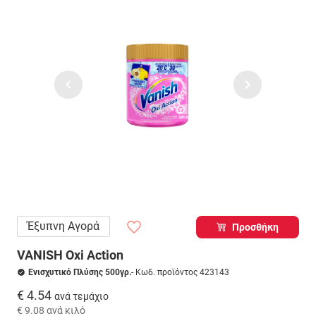
Έξυπνη Αγορά
Προσθήκη
VANISH Oxi Action
Ενισχυτικό Πλύσης 500γρ.
- Κωδ. προϊόντος 423143
€ 4.54
ανά τεμάχιο
€ 9.08
ανά κιλό