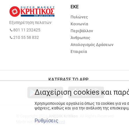
ΕΚΕ
Πυλώνες
Εξυπηρέτηση πελατών
Κοινωνία
801 11 232425
Περιβάλλον
210 55 58 832
Άνθρωπος
Απολογισμός Δράσεων
Εταιρεία
ΚΑΤΕΒΑΣΕ ΤΟ APP
Διαχείριση cookies και πα
Χρησιμοποιούμε εργαλεία όπως τα cookies για να
ψάχνεις, καθώς και για την ανάλυση της επισκεψι
© Copyright 2026
ANEDIK Kritikos
. All Rights Reserved
Ρυθμίσεις
Made with
by
Desquared