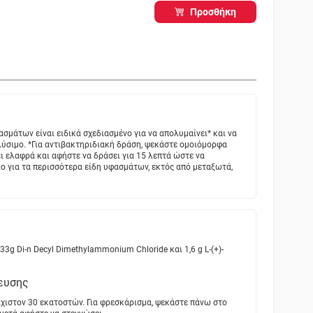
Προσθήκη
σμάτων είναι ειδικά σχεδιασμένο για να απολυμαίνει* και να
λύσιμο. *Για αντιβακτηριδιακή δράση, ψεκάστε ομοιόμορφα
ι ελαφρά και αφήστε να δράσει για 15 λεπτά ώστε να
ο για τα περισσότερα είδη υφασμάτων, εκτός από μεταξωτά,
33g Di-n Decyl Dimethylammonium Chloride και 1,6 g L-(+)-
ευσης
χιστον 30 εκατοστών. Για φρεσκάρισμα, ψεκάστε πάνω στο