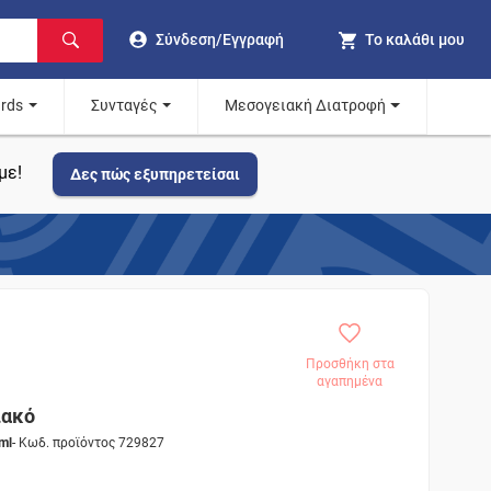
Σύνδεση/Εγγραφή
Το καλάθι μου
ards
Συνταγές
Μεσογειακή Διατροφή
με!
Δες πώς εξυπηρετείσαι
Προσθήκη στα
αγαπημένα
ιακό
ml
- Κωδ. προϊόντος 729827