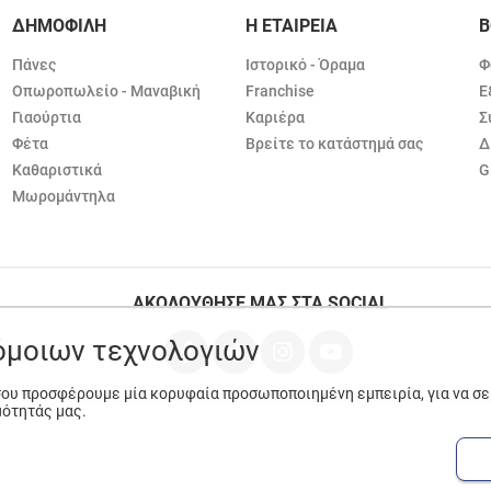
ΔΗΜΟΦΙΛΗ
Η ΕΤΑΙΡΕΙΑ
Β
Πάνες
Ιστορικό - Όραμα
Φ
Οπωροπωλείο - Μαναβική
Franchise
Ε
Γιαούρτια
Καριέρα
Σ
Φέτα
Βρείτε το κατάστημά σας
Δ
Καθαριστικά
G
Μωρομάντηλα
ΑΚΟΛΟΥΘΗΣΕ ΜΑΣ ΣΤΑ SOCIAL
ρόμοιων τεχνολογιών
 σου προσφέρουμε μία κορυφαία προσωποποιημένη εμπειρία, για να σ
μότητάς μας.