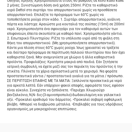
Οδηγίες Χρήσης Χρησιμοποιείστε στους 60 βαθμούς σε κενό κάδο κάθε
2 μήνες. Συνιστώμενη δόση ανά χρήση 250ml. Ρίξτε το καθαριστικό
υγρό Dettol στο συρτάρι του απορρυπαντικού χωρίς να προσθέσετε
απορρυπαντικό. Επιλέξτε το πρόγραμμα των 60°C χωρίς να
τοποθετήσετε ρούχα στον κάδο. 1. Συρτάρι απορρυπαντικού, γυάλινη
πόρτα και λάστιχα: Αραιώστε μια κουταλιά της σούπας (15ml) σε 200ml
νερό. Χρησιμοποιήστε ένα σφουγγάρι για τον καθαρισμό αυτών των
επιφανειών, έπειτα σκουπίστε με καθαρό πανί. Χρησιμοποιήστε γάντια.
2. Εσωτερικό Πλυντηρίου: Ρίξτε το υπόλοιπο υγρό από τη φιάλη στη
θήκη του απορρυπαντικού. (Μη χρησιμοποιήσετε απορρυπαντικό).
Κάντε μια πλύση στους 60°C χωρίς ρούχα. Ίσως χρειαστεί να τρέξετε
και δεύτερο πρόγραμμα σε περίπτωση παλαιού πλυντηρίου που δεν έχει
καθαριστεί ξανά. Μην αναμιγνύετε με χλώριο ή άλλα καθαριστικά
προϊόντα. Προφυλάξεις: Κρατήστε μακριά από παιδιά. Εάν ζητήσετε
ιατρική συμβουλή, να έχετε μαζί σας τον περιέκτη του προϊόντος ή την
ετικέτα. Πλύνετε τα χέρια σχολαστικά μετά το χειρισμό. Να φοράτε
προστατευτικά γάντια / προστατευτικά γυαλιά για τα μάτια / πρόσωπο.
ΣΕ ΠΕΡΙΠΤΩΣΗ ΕΠΑΦΗΣ ΜΕ ΤΑ ΜΑΤΙΑ: Ξεπλύνετε προσεκτικά με νερό
για αρκετά λεπτά. Εάν υπάρχουν φακοί επαφής, αφαιρέστε τους, εφόσον
είναι εύκολο. Συνεχίστε να ξεπλένετε. •Περιέχει Χλωριούχο
βενζαλκόνιο, Ν,Ν- δις-(3-αμινοπροπυλο)-δωδεκυλαμίνη και γαλακτικό
οξύ. •Προκαλεί ερεθισμό του δέρματος. •Προκαλεί σοβαρή οφθαλμική
βλάβη. •Μπορεί να διαβρώσει μέταλλα. •Επιβλαβές για τους υδρόβιους
οργανισμούς, με μακροχρόνιες επιπτώσεις.