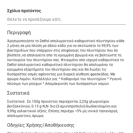
Σχόλια προϊόντος
Περιγραφή
Χρησιμοποιήστε το Dettol απολυμαντικό καθαριστικό πλυντηρίου κάθε
2 μήνες σε μία πλύση με άδειο κάδο για να σκοτώσετε το 99,9% των
βακτηριδίων που υπάρχουν στις επιφάνειες του πλυντηρίου που δε
βλέπετε ,να απαλαγείτε απο τη κρυμμένη βρωμιά και να βελτιώστε τη
λειτουργία του πλυντηρίου σας. Φτιαγμένο απο ισχυρά καθαριστικά το
Dettol απολυμαντικό καθαριστικό πλυντηρίου θα απολυμάνει τα
κρυμμένα εξαρτήματα του πλυντηρίου σας και θα διώξει τις
δυσάρεστες οσμές αφήνοντας μια διαρκή αίσθηση φρεσκάδας. Με
άρωμα Λεμόνι. Κατάλληλο για: * Καθαρισμό του πλυντηρίου * Υγιεινό
πλύσιμο των ρούχων * Απομάκρυνση των δυσάρεστων οσμών
Συστατικά
Συστατικά: Σε 100g προιόντος περιέχονται 2,25g χλωριούχου
βενζαλκόνιου, 0.13 g Ν,Ν- δις-(3-αμινοπροπυλο)-δωδεκυλαμίνη και
9,99g γαλακτικού οξέος. Επίσης περιέχει <5% μη ιονικά τασιενεργά,
απολυμαντικο, άρωμα.
Οδηγίες Χρήσης/Αποθήκευσης