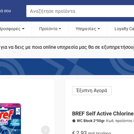
μά σου
Προσφορές
Προϊόντα
Υπηρεσίες
Loyalty C
για να δεις με ποια online υπηρεσία μας θα σε εξυπηρετήσου
Έξυπνη Αγορά
BREF Self Active Chlorine
WC Block 2*50gr
- Κωδ. προϊόντος
€ 2.93
ανά τεμάχιο