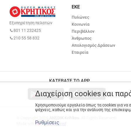
ΕΚΕ
Πυλώνες
Εξυπηρέτηση πελατών
Κοινωνία
801 11 232425
Περιβάλλον
210 55 58 832
Άνθρωπος
Απολογισμός Δράσεων
Εταιρεία
ΚΑΤΕΒΑΣΕ ΤΟ APP
Διαχείριση cookies και πα
Χρησιμοποιούμε εργαλεία όπως τα cookies για να
ψάχνεις, καθώς και για την ανάλυση της επισκεψι
© Copyright 2026
ANEDIK Kritikos
. All Rights Reserved
Ρυθμίσεις
Made with
by
Desquared