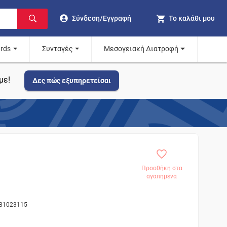
Σύνδεση/Εγγραφή
Το καλάθι μου
ards
Συνταγές
Μεσογειακή Διατροφή
με!
Δες πώς εξυπηρετείσαι
Προσθήκη στα
αγαπημένα
 81023115