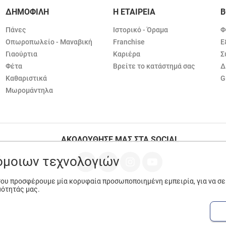
ΔΗΜΟΦΙΛΗ
Η ΕΤΑΙΡΕΙΑ
Β
Πάνες
Ιστορικό - Όραμα
Φ
Οπωροπωλείο - Μαναβική
Franchise
Ε
Γιαούρτια
Καριέρα
Σ
Φέτα
Βρείτε το κατάστημά σας
Δ
Καθαριστικά
G
Μωρομάντηλα
ΑΚΟΛΟΥΘΗΣΕ ΜΑΣ ΣΤΑ SOCIAL
ρόμοιων τεχνολογιών
 σου προσφέρουμε μία κορυφαία προσωποποιημένη εμπειρία, για να σ
μότητάς μας.