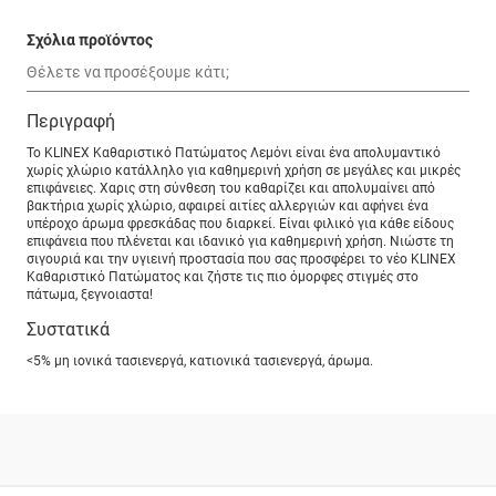
Σχόλια προϊόντος
Περιγραφή
Το KLINEX Καθαριστικό Πατώματος Λεμόνι είναι ένα απολυμαντικό
χωρίς χλώριο κατάλληλο για καθημερινή χρήση σε μεγάλες και μικρές
επιφάνειες. Χαρις στη σύνθεση του καθαρίζει και απολυμαίνει από
βακτήρια χωρίς χλώριο, αφαιρεί αιτίες αλλεργιών και αφήνει ένα
υπέροχο άρωμα φρεσκάδας που διαρκεί. Είναι φιλικό για κάθε είδους
επιφάνεια που πλένεται και ιδανικό για καθημερινή χρήση. Νιώστε τη
σιγουριά και την υγιεινή προστασία που σας προσφέρει το νέο KLINEX
Καθαριστικό Πατώματος και ζήστε τις πιο όμορφες στιγμές στο
πάτωμα, ξεγνοιαστα!
Συστατικά
<5% μη ιονικά τασιενεργά, κατιονικά τασιενεργά, άρωμα.