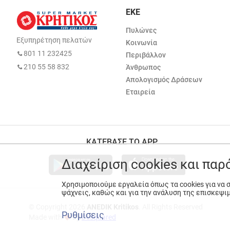
ΕΚΕ
Πυλώνες
Εξυπηρέτηση πελατών
Κοινωνία
801 11 232425
Περιβάλλον
210 55 58 832
Άνθρωπος
Απολογισμός Δράσεων
Εταιρεία
ΚΑΤΕΒΑΣΕ ΤΟ APP
Διαχείριση cookies και πα
Χρησιμοποιούμε εργαλεία όπως τα cookies για να
ψάχνεις, καθώς και για την ανάλυση της επισκεψι
© Copyright 2026
ANEDIK Kritikos
. All Rights Reserved
Ρυθμίσεις
Made with
by
Desquared