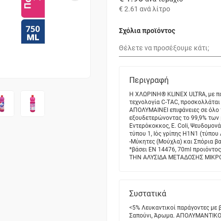
€ 2.61
ανά λίτρο
Σχόλια προϊόντος
Περιγραφή
Η ΧΛΩΡΙΝΗ® KLINEX ULTRA, με π
τεχνολογία C-TAC, προσκολλάται 
ΑΠΟΛΥΜΑΙΝΕΙ επιφάνειες σε όλο 
εξουδετερώνοντας το 99,9% των 
Εντερόκοκκος, E. Coli, Ψευδομονά
τύπου 1, Ιός γρίπης Η1Ν1 (τύπου
-Μύκητες (Μούχλα) και Σπόρια 
*βάσει EN 14476, 70ml προιόντο
ΤΗΝ ΑΛΥΣΙΔΑ ΜΕΤΑΔΟΣΗΣ ΜΙΚΡΟΒ
Συστατικά
<5% Λευκαντικοί παράγοντες µε β
Σαπούνι, Άρωµα. ΑΠΟΛΥΜΑΝΤΙΚΟ