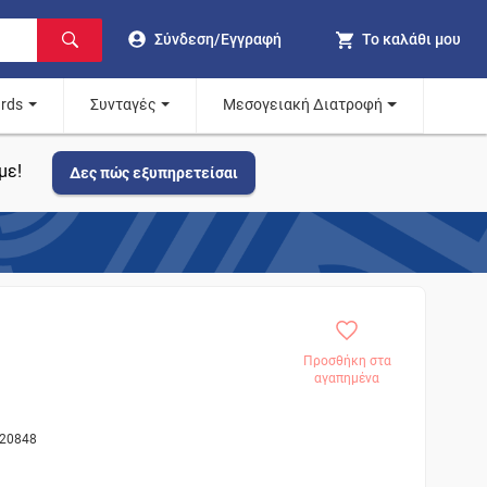
Σύνδεση/Εγγραφή
Το καλάθι μου
ards
Συνταγές
Μεσογειακή Διατροφή
με!
Δες πώς εξυπηρετείσαι
Προσθήκη στα
αγαπημένα
420848