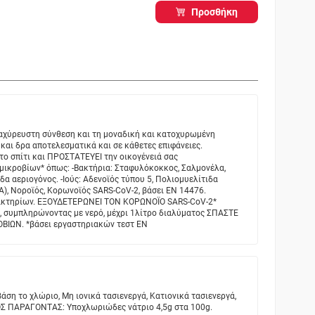
Προσθήκη
αχύρευστη σύνθεση και τη μοναδική και κατοχυρωμένη
και δρα αποτελεσματικά και σε κάθετες επιφάνειες.
το σπίτι και ΠΡΟΣΤΑΤΕΥΕΙ την οικογένειά σας
μικροβίων* όπως: -Βακτήρια: Σταφυλόκοκκος, Σαλμονέλα,
δα αεριογόνος. -Ιούς: Αδενοϊός τύπου 5, Πολιομυελίτιδα
 Α), Noροϊός, Κορωνοϊός SARS-CoV-2, βάσει EN 14476.
βακτηρίων. ΕΞΟΥΔΕΤΕΡΩΝΕΙ ΤΟΝ ΚΟΡΩΝΟΪΟ SARS-CoV-2*
ς, συμπληρώνοντας με νερό, μέχρι 1λίτρο διαλύματος ΣΠΑΣΤΕ
ΙΩΝ. *βάσει εργαστηριακών τεστ ΕΝ
άση το χλώριο, Μη ιονικά τασιενεργά, Κατιονικά τασιενεργά,
Σ ΠΑΡΑΓΟΝΤΑΣ: Υποχλωριώδες νάτριο 4,5g στα 100g.