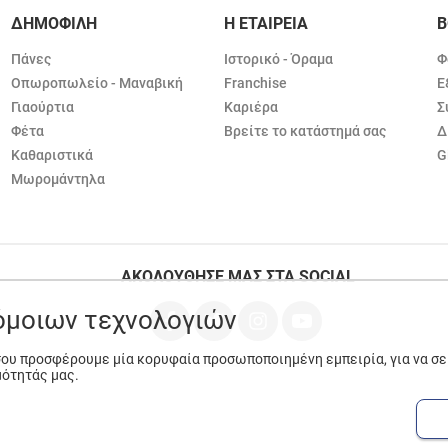
ΔΗΜΟΦΙΛΗ
Η ΕΤΑΙΡΕΙΑ
Β
Πάνες
Ιστορικό - Όραμα
Φ
Οπωροπωλείο - Μαναβική
Franchise
Ε
Γιαούρτια
Καριέρα
Σ
Φέτα
Βρείτε το κατάστημά σας
Δ
Καθαριστικά
G
Μωρομάντηλα
ΑΚΟΛΟΥΘΗΣΕ ΜΑΣ ΣΤΑ SOCIAL
ρόμοιων τεχνολογιών
 σου προσφέρουμε μία κορυφαία προσωποποιημένη εμπειρία, για να σ
μότητάς μας.