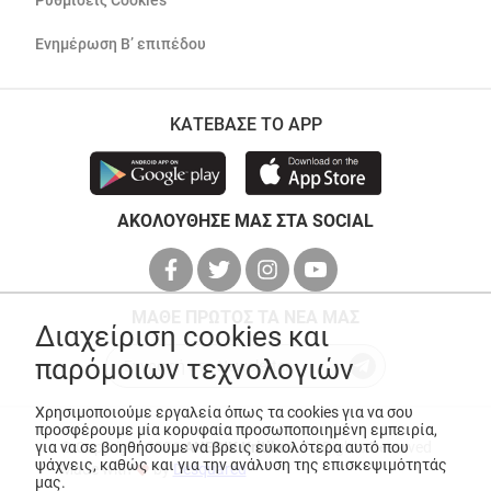
Ρυθμίσεις Cookies
Ενημέρωση Β’ επιπέδου
ΚΑΤΕΒΑΣΕ ΤΟ APP
ΑΚΟΛΟΥΘΗΣΕ ΜΑΣ ΣΤΑ SOCIAL
ΜΑΘΕ ΠΡΩΤΟΣ ΤΑ ΝΕΑ ΜΑΣ
Διαχείριση cookies και
παρόμοιων τεχνολογιών
Χρησιμοποιούμε εργαλεία όπως τα cookies για να σου
προσφέρουμε μία κορυφαία προσωποποιημένη εμπειρία,
για να σε βοηθήσουμε να βρεις ευκολότερα αυτό που
© Copyright 2026
ANEDIK Kritikos
. All Rights Reserved
ψάχνεις, καθώς και για την ανάλυση της επισκεψιμότητάς
Made with
by
Desquared
μας.