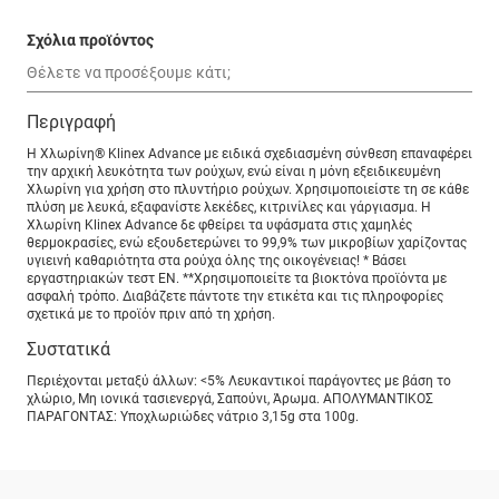
Σχόλια προϊόντος
Περιγραφή
H Χλωρίνη® Klinex Advance με ειδικά σχεδιασμένη σύνθεση επαναφέρει
την αρχική λευκότητα των ρούχων, ενώ είναι η μόνη εξειδικευμένη
Χλωρίνη για χρήση στο πλυντήριο ρούχων. Χρησιμοποιείστε τη σε κάθε
πλύση με λευκά, εξαφανίστε λεκέδες, κιτρινίλες και γάργιασμα. Η
Χλωρίνη Klinex Advance δε φθείρει τα υφάσματα στις χαμηλές
θερμοκρασίες, ενώ εξουδετερώνει το 99,9% των μικροβίων χαρίζοντας
υγιεινή καθαριότητα στα ρούχα όλης της οικογένειας! * Βάσει
εργαστηριακών τεστ ΕΝ. **Χρησιμοποιείτε τα βιοκτόνα προϊόντα με
ασφαλή τρόπο. Διαβάζετε πάντοτε την ετικέτα και τις πληροφορίες
σχετικά με το προϊόν πριν από τη χρήση.
Συστατικά
Περιέχονται μεταξύ άλλων: <5% Λευκαντικοί παράγοντες με βάση το
χλώριο, Μη ιονικά τασιενεργά, Σαπούνι, Άρωμα. ΑΠΟΛΥΜΑΝΤΙΚΟΣ
ΠΑΡΑΓΟΝΤΑΣ: Υποχλωριώδες νάτριο 3,15g στα 100g.