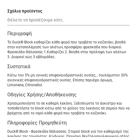
Σχόλια προϊόντος
Περιγραφή
Το Duck® Block καθαρίζει κάθε φορά που τραβάτε το καζανάκι, βοηθά
στην καταπολέμηση των αλάτων, προσφέρει φρεσκάδα που διαρκεί.
Φρεσκάδα Θάλασσας 1.Καθαρίζει 2. Βοηθά στην πρόληψη των αλάτων
3. Διαρκεί εώς 3 εβδομάδες.
Συστατικά
Κάτω του 5% μη ιονικές επιφανειοδραστικές ουσίες, , τουλάχιστον 30%
ανιονικές επιφανειοδραστικές ουσίες. Επίσης περιέχει άρωμα,
Limonene, Citronellol.
Οδηγίες Χρήσης/Αποθήκευσης
Χρησιμοποιήστε το σε καθαρή λεκάνη. Ξεδιπλώστε το άγκιστρο και
τοποθετήστε το block κάτω από το χείλος της λεκάνης σε σημείο που να
βρέχεται από το νερό κάθε φορά που τραβάτε το καζανάκι.
Πληροφορίες Προμηθεύτη
Duck® Block - Φρεσκάδα Θάλασσας. Στερεό block για τον καθαρισμό της
λεκάνης της τουαλέτας. Κίνδυνος. Περιέχει Bενζολοσουλφονικού οξέος