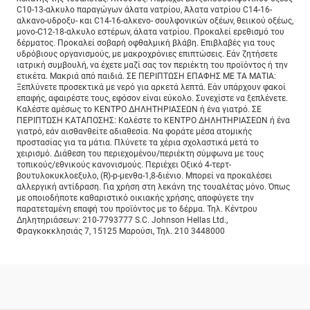
C10-13-αλκυλο παραγώγων άλατα νατρίου, Άλατα νατρίου C14-16-
αλκανο-υδροξυ- και C14-16-αλκενο- σουλφονικών οξέων, θειικού οξέως,
μονο-C12-18-αλκυλο εστέρων, άλατα νατρίου. Προκαλεί ερεθισμό του
δέρματος. Προκαλεί σοβαρή οφθαλμική βλάβη. Επιβλαβές για τους
υδρόβιους οργανισμούς, με μακροχρόνιες επιπτώσεις. Εάν ζητήσετε
ιατρική συμβουλή, να έχετε μαζί σας τον περιέκτη του προϊόντος ή την
ετικέτα. Μακριά από παιδιά. ΣΕ ΠΕΡΙΠΤΩΣΗ ΕΠΑΦΗΣ ΜΕ ΤΑ ΜΑΤΙΑ:
Ξεπλύνετε προσεκτικά με νερό για αρκετά λεπτά. Εάν υπάρχουν φακοί
επαφής, αφαιρέστε τους, εφόσον είναι εύκολο. Συνεχίστε να ξεπλένετε.
Καλέστε αμέσως το ΚΕΝΤΡΟ ΔΗΛΗΤΗΡΙΑΣΕΩΝ ή ένα γιατρό. ΣΕ
ΠΕΡΙΠΤΩΣΗ ΚΑΤΑΠΟΣΗΣ: Καλέστε το ΚΕΝΤΡΟ ΔΗΛΗΤΗΡΙΑΣΕΩΝ ή ένα
γιατρό, εάν αισθανθείτε αδιαθεσία. Να φοράτε μέσα ατομικής
προστασίας για τα μάτια. Πλύνετε τα χέρια σχολαστικά μετά το
χειρισμό. Διάθεση του περιεχομένου/περιέκτη σύμφωνα με τους
τοπικούς/εθνικούς κανονισμούς. Περιέχει Oξικό 4-τερτ-
βουτυλoκυκλoεξυλο, (R)-p-μενθα-1,8-διένιο. Μπορεί να προκαλέσει
αλλεργική αντίδραση. Για χρήση στη λεκάνη της τουαλέτας μόνο. Όπως
με οποιοδήποτε καθαριστικό οικιακής χρήσης, αποφύγετε την
παρατεταμένη επαφή του προϊόντος με το δέρμα. Τηλ. Κέντρου
Δηλητηριάσεων: 210-7793777 S.C. Johnson Hellas Ltd.,
Φραγκοκκλησιάς 7, 15125 Μαρούσι, Τηλ. 210 3448000