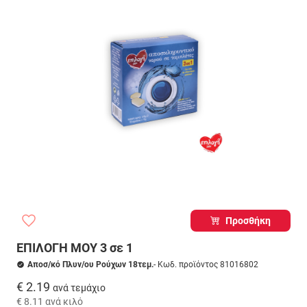
Προσθήκη
ΕΠΙΛΟΓΗ ΜΟΥ 3 σε 1
Αποσ/κό Πλυν/ου Ρούχων 18τεμ.
- Κωδ. προϊόντος 81016802
€ 2.19
ανά τεμάχιο
€ 8.11
ανά κιλό