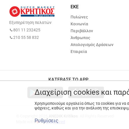
ΕΚΕ
Πυλώνες
Εξυπηρέτηση πελατών
Κοινωνία
801 11 232425
Περιβάλλον
210 55 58 832
Άνθρωπος
Απολογισμός Δράσεων
Εταιρεία
ΚΑΤΕΒΑΣΕ ΤΟ APP
Διαχείριση cookies και πα
Χρησιμοποιούμε εργαλεία όπως τα cookies για να
ψάχνεις, καθώς και για την ανάλυση της επισκεψι
© Copyright 2026
ANEDIK Kritikos
. All Rights Reserved
Ρυθμίσεις
Made with
by
Desquared