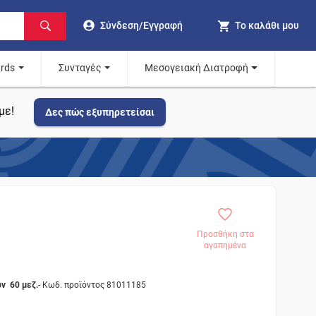
Σύνδεση/Εγγραφή
Το καλάθι μου
ards
Συνταγές
Μεσογειακή Διατροφή
με!
Δες πώς εξυπηρετείσαι
Προσθήκη στα
αγαπημένα
ν 60 μεζ.
- Κωδ. προϊόντος 81011185