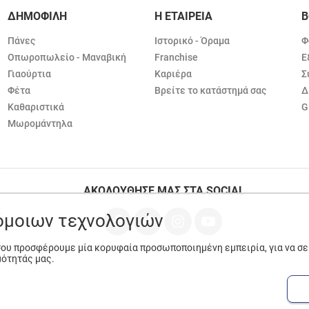
ΔΗΜΟΦΙΛΗ
Η ΕΤΑΙΡΕΙΑ
Β
Πάνες
Ιστορικό - Όραμα
Φ
Οπωροπωλείο - Μαναβική
Franchise
Ε
Γιαούρτια
Καριέρα
Σ
Φέτα
Βρείτε το κατάστημά σας
Δ
Καθαριστικά
G
Μωρομάντηλα
ΑΚΟΛΟΥΘΗΣΕ ΜΑΣ ΣΤΑ SOCIAL
ρόμοιων τεχνολογιών
 σου προσφέρουμε μία κορυφαία προσωποποιημένη εμπειρία, για να σ
μότητάς μας.