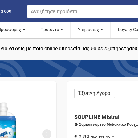
μά σου
Προσφορές
Προϊόντα
Υπηρεσίες
Loyalty C
για να δεις με ποια online υπηρεσία μας θα σε εξυπηρετήσου
Έξυπνη Αγορά
SOUPLINE Mistral
Συμπυκνωμένο Μαλακτικό Ρούχω
€ 2.89
ανά τεμάχιο