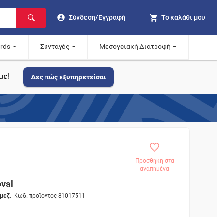
Σύνδεση/Εγγραφή
Το καλάθι μου
ards
Συνταγές
Μεσογειακή Διατροφή
με!
Δες πώς εξυπηρετείσαι
Προσθήκη στα
αγαπημένα
oval
μεζ.
- Κωδ. προϊόντος 81017511