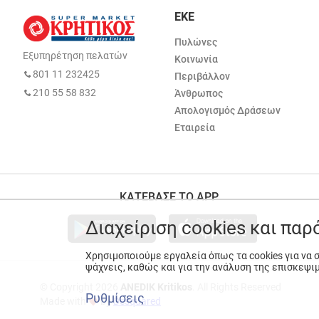
ΕΚΕ
Πυλώνες
Εξυπηρέτηση πελατών
Κοινωνία
801 11 232425
Περιβάλλον
210 55 58 832
Άνθρωπος
Απολογισμός Δράσεων
Εταιρεία
ΚΑΤΕΒΑΣΕ ΤΟ APP
Διαχείριση cookies και πα
Χρησιμοποιούμε εργαλεία όπως τα cookies για να
ψάχνεις, καθώς και για την ανάλυση της επισκεψι
© Copyright 2026
ANEDIK Kritikos
. All Rights Reserved
Ρυθμίσεις
Made with
by
Desquared