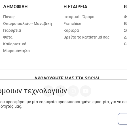
ΔΗΜΟΦΙΛΗ
Η ΕΤΑΙΡΕΙΑ
Β
Πάνες
Ιστορικό - Όραμα
Φ
Οπωροπωλείο - Μαναβική
Franchise
Ε
Γιαούρτια
Καριέρα
Σ
Φέτα
Βρείτε το κατάστημά σας
Δ
Καθαριστικά
G
Μωρομάντηλα
ΑΚΟΛΟΥΘΗΣΕ ΜΑΣ ΣΤΑ SOCIAL
ρόμοιων τεχνολογιών
 σου προσφέρουμε μία κορυφαία προσωποποιημένη εμπειρία, για να σ
μότητάς μας.