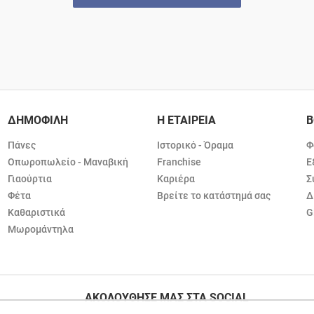
ΔΗΜΟΦΙΛΗ
Η ΕΤΑΙΡΕΙΑ
Β
Πάνες
Ιστορικό - Όραμα
Φ
Οπωροπωλείο - Μαναβική
Franchise
Ε
Γιαούρτια
Καριέρα
Σ
Φέτα
Βρείτε το κατάστημά σας
Δ
Καθαριστικά
G
Μωρομάντηλα
ΑΚΟΛΟΥΘΗΣΕ ΜΑΣ ΣΤΑ SOCIAL