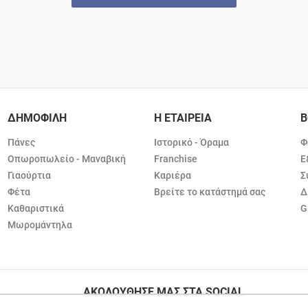
ΔΗΜΟΦΙΛΗ
Η ΕΤΑΙΡΕΙΑ
Β
Πάνες
Ιστορικό - Όραμα
Φ
Οπωροπωλείο - Μαναβική
Franchise
Ε
Γιαούρτια
Καριέρα
Σ
Φέτα
Βρείτε το κατάστημά σας
Δ
Καθαριστικά
G
Μωρομάντηλα
ΑΚΟΛΟΥΘΗΣΕ ΜΑΣ ΣΤΑ SOCIAL