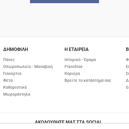
ΔΗΜΟΦΙΛΗ
Η ΕΤΑΙΡΕΙΑ
Β
Πάνες
Ιστορικό - Όραμα
Φ
Οπωροπωλείο - Μαναβική
Franchise
Ε
Γιαούρτια
Καριέρα
Σ
Φέτα
Βρείτε το κατάστημά σας
Δ
Καθαριστικά
G
Μωρομάντηλα
ΑΚΟΛΟΥΘΗΣΕ ΜΑΣ ΣΤΑ SOCIAL