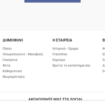
ΔΗΜΟΦΙΛΗ
Η ΕΤΑΙΡΕΙΑ
Β
Πάνες
Ιστορικό - Όραμα
Φ
Οπωροπωλείο - Μαναβική
Franchise
Ε
Γιαούρτια
Καριέρα
Σ
Φέτα
Βρείτε το κατάστημά σας
Δ
Καθαριστικά
G
Μωρομάντηλα
ΑΚΟΛΟΥΘΗΣΕ ΜΑΣ ΣΤΑ SOCIAL