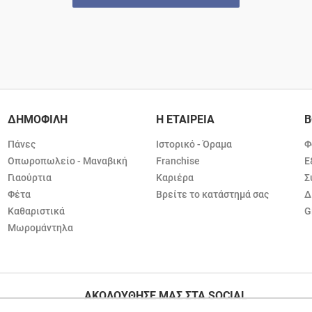
ΔΗΜΟΦΙΛΗ
Η ΕΤΑΙΡΕΙΑ
Β
Πάνες
Ιστορικό - Όραμα
Φ
Οπωροπωλείο - Μαναβική
Franchise
Ε
Γιαούρτια
Καριέρα
Σ
Φέτα
Βρείτε το κατάστημά σας
Δ
Καθαριστικά
G
Μωρομάντηλα
ΑΚΟΛΟΥΘΗΣΕ ΜΑΣ ΣΤΑ SOCIAL