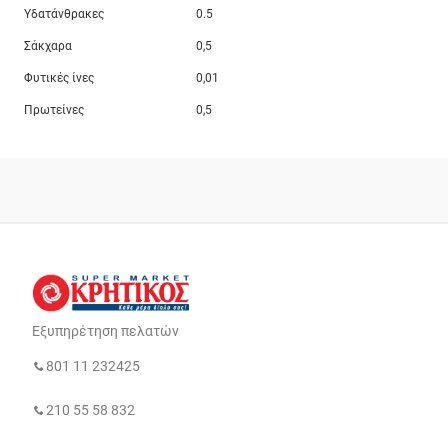
Υδατάνθρακες
0.5
Σάκχαρα
0,5
Φυτικές ίνες
0,01
Πρωτείνες
0,5
Εξυπηρέτηση πελατών
801 11 232425
210 55 58 832