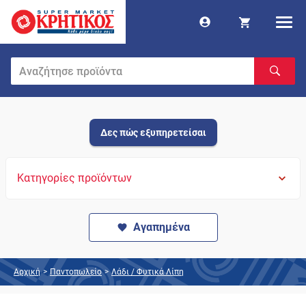
Δες πώς εξυπηρετείσαι
Κατηγορίες προϊόντων
Αγαπημένα
Αρχική
>
Παντοπωλείο
>
Λάδι / Φυτικά Λίπη