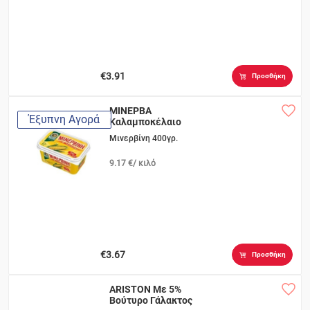
€3.91
Προσθήκη
ΜΙΝΕΡΒΑ
Έξυπνη Αγορά
Καλαμποκέλαιο
Μινερβίνη 400γρ.
9.17 €/ κιλό
€3.67
Προσθήκη
ARISTON Με 5%
Βούτυρο Γάλακτος