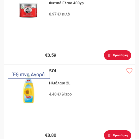
Φυτικά Ελαια 400γρ.
8.97 €/ κιλό
€3.59
Προσθήκη
SOL
Έξυπνη Αγορά
Ηλιέλαιο 2L
4.40 €/ λίτρο
€8.80
Προσθήκη