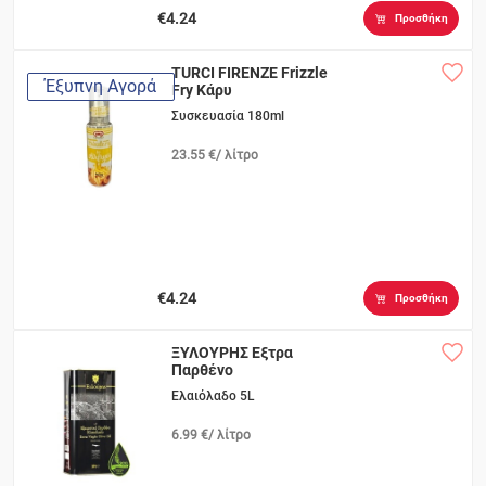
€4.24
Προσθήκη
TURCI FIRENZE Frizzle
Έξυπνη Αγορά
Fry Κάρυ
Συσκευασία 180ml
23.55 €/ λίτρο
€4.24
Προσθήκη
ΞΥΛΟΥΡΗΣ Εξτρα
Παρθένο
Ελαιόλαδο 5L
6.99 €/ λίτρο