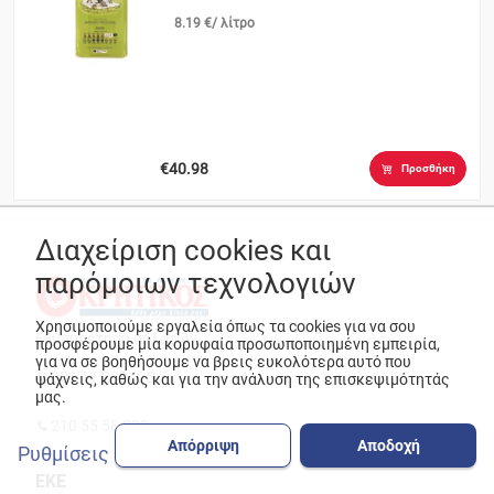
8.19 €/ λίτρο
€40.98
Προσθήκη
Διαχείριση cookies και
παρόμοιων τεχνολογιών
Χρησιμοποιούμε εργαλεία όπως τα cookies για να σου
Εξυπηρέτηση πελατών
προσφέρουμε μία κορυφαία προσωποποιημένη εμπειρία,
για να σε βοηθήσουμε να βρεις ευκολότερα αυτό που
801 11 232425
ψάχνεις, καθώς και για την ανάλυση της επισκεψιμότητάς
μας.
210 55 58 832
Απόρριψη
Αποδοχή
Ρυθμίσεις
ΕΚΕ