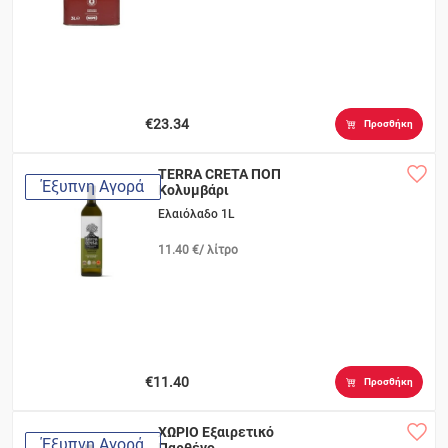
€23.34
Προσθήκη
TERRA CRETA ΠΟΠ
Έξυπνη Αγορά
Κολυμβάρι
Ελαιόλαδο 1L
11.40 €/ λίτρο
€11.40
Προσθήκη
ΧΩΡΙΟ Εξαιρετικό
Έξυπνη Αγορά