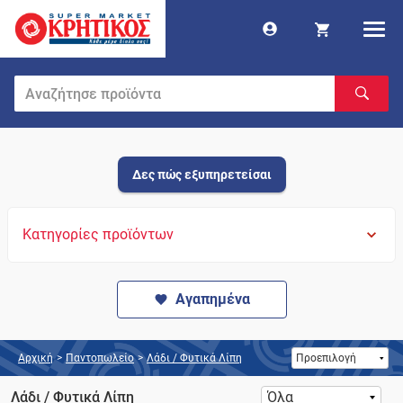
Δες πώς εξυπηρετείσαι
Κατηγορίες προϊόντων
Αγαπημένα
Αρχική
>
Παντοπωλείο
>
Λάδι / Φυτικά Λίπη
Λάδι / Φυτικά Λίπη