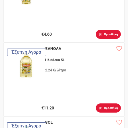
€4.60
Προσθήκη
SANOΛΑ
Έξυπνη Αγορά
Ηλιέλαιο 5L
2.24 €/ λίτρο
€11.20
Προσθήκη
SOL
Έξυπνη Αγορά