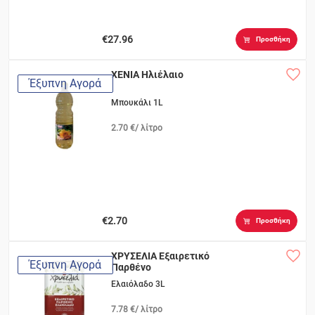
€27.96
Προσθήκη
XENIA Ηλιέλαιο
Έξυπνη Αγορά
Μπουκάλι 1L
2.70 €/ λίτρο
€2.70
Προσθήκη
ΧΡΥΣΕΛΙΑ Εξαιρετικό
Έξυπνη Αγορά
Παρθένο
Ελαιόλαδο 3L
7.78 €/ λίτρο