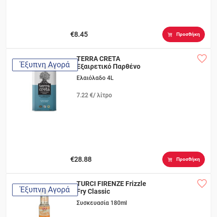
€8.45
Προσθήκη
TERRA CRETA
Έξυπνη Αγορά
Εξαιρετικό Παρθένο
ΠΓΕ Χανίων
Ελαιόλαδο 4L
7.22 €/ λίτρο
€28.88
Προσθήκη
TURCI FIRENZE Frizzle
Έξυπνη Αγορά
Fry Classic
Συσκευασία 180ml