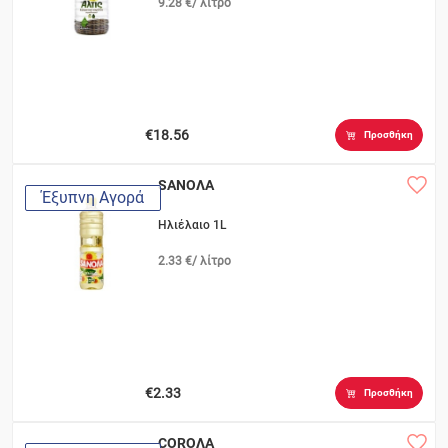
9.28 €/ λίτρο
€18.56
Προσθήκη
SANOΛΑ
Έξυπνη Αγορά
Ηλιέλαιο 1L
2.33 €/ λίτρο
€2.33
Προσθήκη
COROΛA