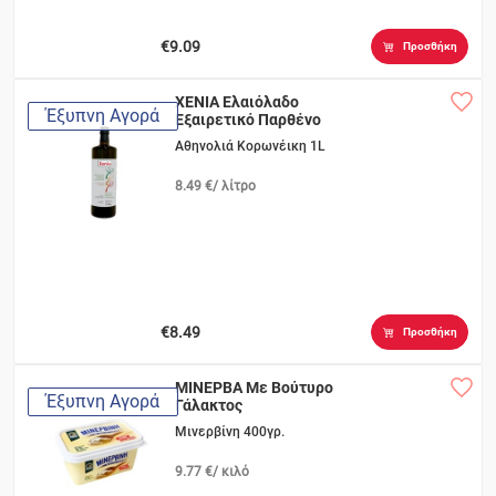
€9.09
Προσθήκη
XENIA Ελαιόλαδο
Έξυπνη Αγορά
Εξαιρετικό Παρθένο
Αθηνολιά Κορωνέικη 1L
8.49 €/ λίτρο
€8.49
Προσθήκη
ΜΙΝΕΡΒΑ Με Βούτυρο
Έξυπνη Αγορά
Γάλακτος
Μινερβίνη 400γρ.
9.77 €/ κιλό