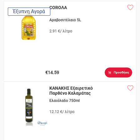
COROΛA
Έξυπνη Αγορά
Αραβοσιτέλαιο 5L
2.91 €/ λίτρο
€14.59
Προσθήκη
ΚΑΝΑΚΗΣ Εξαιρετικό
Παρθένο Καλαμάτας
Ελαιόλαδο 750ml
12.12 €/ λίτρο