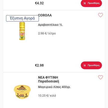
€4.32
Προσθήκη
COROΛA
Έξυπνη Αγορά
Αραβοσιτέλαιο 1L
2.98 €/ λίτρο
€2.98
Προσθήκη
ΝΕΑ ΦΥΤΙΝΗ
Παραδοσιακή
Μαγειρικό Λίπος 400γρ.
10.25 €/ κιλό