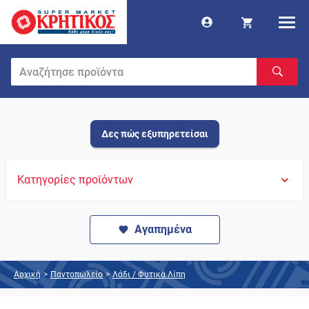
Δες πώς εξυπηρετείσαι
Κατηγορίες προϊόντων
Αγαπημένα
Αρχική
>
Παντοπωλείο
>
Λάδι / Φυτικά Λίπη