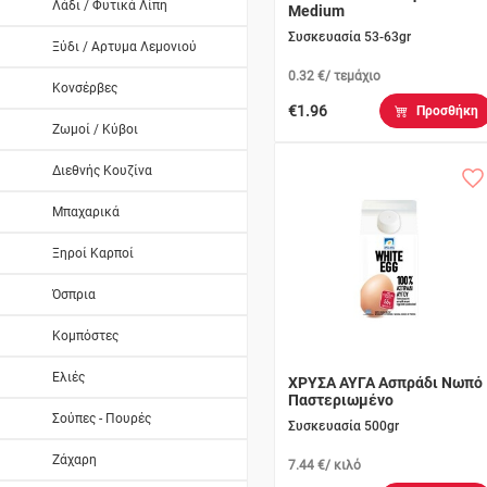
Λάδι / Φυτικά Λίπη
Medium
Συσκευασία 53-63gr
Ξύδι / Αρτυμα Λεμονιού
0.32 €/ τεμάχιο
Κονσέρβες
€1.96
Προσθήκη
Ζωμοί / Κύβοι
Διεθνής Κουζίνα
Μπαχαρικά
Ξηροί Καρποί
Όσπρια
Κομπόστες
Ελιές
ΧΡΥΣΑ ΑΥΓΑ Ασπράδι Νωπό
Παστεριωμένο
Σούπες - Πουρές
Συσκευασία 500gr
Ζάχαρη
7.44 €/ κιλό