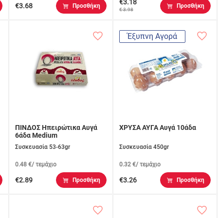
€3.18
€3.68
Προσθήκη
Προσθήκη
€ 3.98
Έξυπνη Αγορά
ΠΙΝΔΟΣ Ηπειρώτικα Αυγά
ΧΡΥΣΑ ΑΥΓΑ Αυγά 10άδα
6άδα Medium
Συσκευασία 53-63gr
Συσκευασία 450gr
0.48 €/ τεμάχιο
0.32 €/ τεμάχιο
€2.89
€3.26
Προσθήκη
Προσθήκη