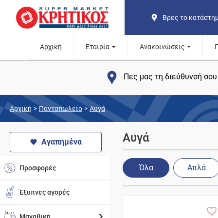
Βρες το κατάστη
Αρχική
Εταιρία
Ανακοινώσεις
Πες μας τη διεύθυνσή σου 
Αρχική
>
Παντοπωλείο
>
Αυγά
Αυγά
Αγαπημένα
Όλα
Απλά
Προσφορές
Έξυπνες αγορές
Μαναβική