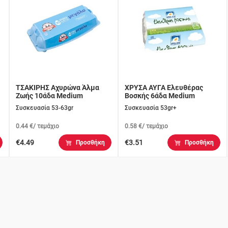
ΤΣΑΚΙΡΗΣ Αχυρώνα Άλμα
ΧΡΥΣΑ ΑΥΓΑ Ελευθέρας
Ζωής 10άδα Medium
Βοσκής 6άδα Medium
Συσκευασία 53-63gr
Συσκευασία 53gr+
0.44 €/ τεμάχιο
0.58 €/ τεμάχιο
€4.49
€3.51
Προσθήκη
Προσθήκη