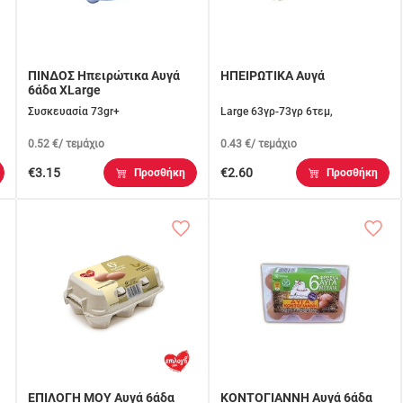
ΠΙΝΔΟΣ Ηπειρώτικα Αυγά
ΗΠΕΙΡΩΤΙΚΑ Αυγά
6άδα XLarge
Συσκευασία 73gr+
Large 63γρ-73γρ 6τεμ,
0.52 €/ τεμάχιο
0.43 €/ τεμάχιο
€3.15
€2.60
Προσθήκη
Προσθήκη
ΕΠΙΛΟΓΗ ΜΟΥ Αυγά 6άδα
ΚΟΝΤΟΓΙΑΝΝΗ Αυγά 6άδα