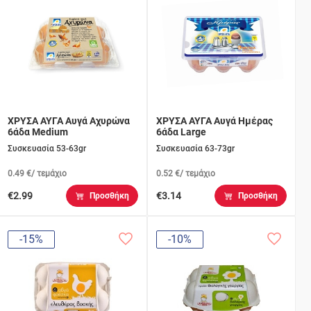
ΧΡΥΣΑ ΑΥΓΑ Aυγά Αχυρώνα
ΧΡΥΣΑ ΑΥΓΑ Αυγά Ημέρας
6άδα Medium
6άδα Large
Συσκευασία 53-63gr
Συσκευασία 63-73gr
0.49 €/ τεμάχιο
0.52 €/ τεμάχιο
€2.99
€3.14
Προσθήκη
Προσθήκη
-15%
-10%