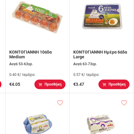
ΚΟΝΤΟΓΙΑΝΝΗ 10άδα
ΚΟΝΤΟΓΙΑΝΝΗ Ημέρα 6άδα
Medium
Large
Αυγά 53-63γρ.
Αυγά 63-73γρ.
0.40 €/ τεμάχιο
0.57 €/ τεμάχιο
€4.05
€3.47
Προσθήκη
Προσθήκη