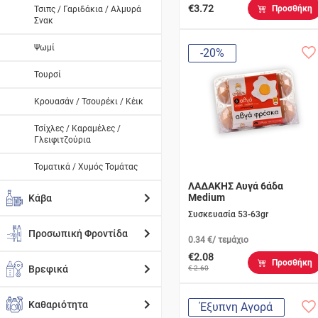
€3.72
Προσθήκη
Τσιπς / Γαριδάκια / Αλμυρά
Σνακ
Ψωμί
-20%
Τουρσί
Κρουασάν / Τσουρέκι / Κέικ
Τσίχλες / Καραμέλες /
Γλειφιτζούρια
Τοματικά / Χυμός Τομάτας
ΛΑΔΑΚΗΣ Αυγά 6άδα
Medium
Κάβα
Συσκευασία 53-63gr
Προσωπική Φροντίδα
0.34 €/ τεμάχιο
€2.08
Προσθήκη
Βρεφικά
€ 2.60
Καθαριότητα
Έξυπνη Αγορά