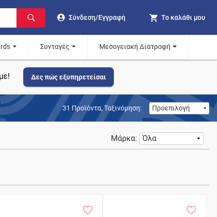
Σύνδεση/Εγγραφή
Το καλάθι μου
ards
Συνταγές
Μεσογειακή Διατροφή
με!
Δες πώς εξυπηρετείσαι
31
Προϊόντα,
Ταξινόμηση:
Μάρκα: