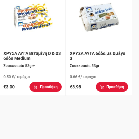
ΧΡΥΣΑ ΑΥΓΑ Βιταμίνη D & Ω3
ΧΡΥΣΑ ΑΥΓΑ 6άδα με Ωμέγα
6άδα Medium
3
Συσκευασία 53gr+
Συσκευασία 53gr
0.50 €/ τεμάχιο
0.66 €/ τεμάχιο
€3.00
€3.98
Προσθήκη
Προσθήκη