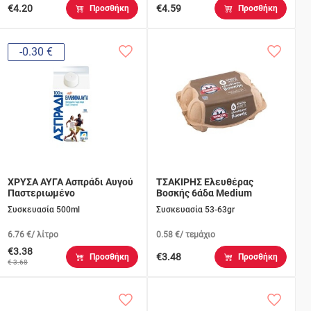
€4.20
€4.59
Προσθήκη
Προσθήκη
-0.30 €
ΧΡΥΣΑ ΑΥΓΑ Ασπράδι Αυγού
ΤΣΑΚΙΡΗΣ Ελευθέρας
Παστεριωμένο
Βοσκής 6άδα Medium
Συσκευασία 500ml
Συσκευασία 53-63gr
6.76 €/ λίτρο
0.58 €/ τεμάχιο
€3.38
€3.48
Προσθήκη
Προσθήκη
€ 3.68