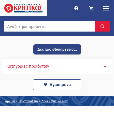
Δες πώς εξυπηρετείσαι
Κατηγορίες προϊόντων
Αγαπημένα
Αρχική
>
Παντοπωλείο
>
Λάδι / Φυτικά Λίπη