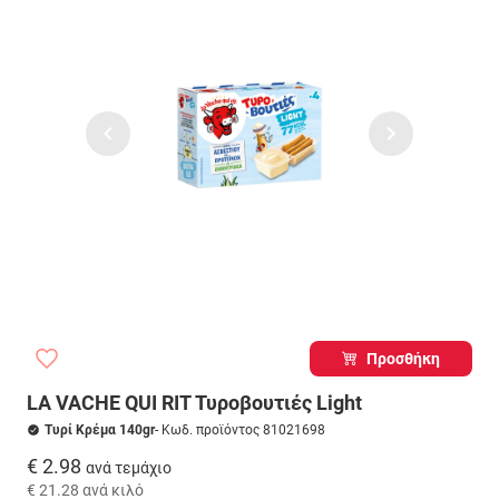
Προσθήκη
LA VACHE QUI RIT Τυροβουτιές Light
Τυρί Κρέμα 140gr
- Κωδ. προϊόντος 81021698
€ 2.98
ανά τεμάχιο
€ 21.28
ανά κιλό