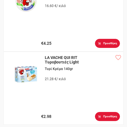
16.60 €/ κιλό
€4.25
Προσθήκη
LA VACHE QUI RIT
Τυροβουτιές Light
Τυρί Κρέμα 140gr
21.28 €/ κιλό
€2.98
Προσθήκη