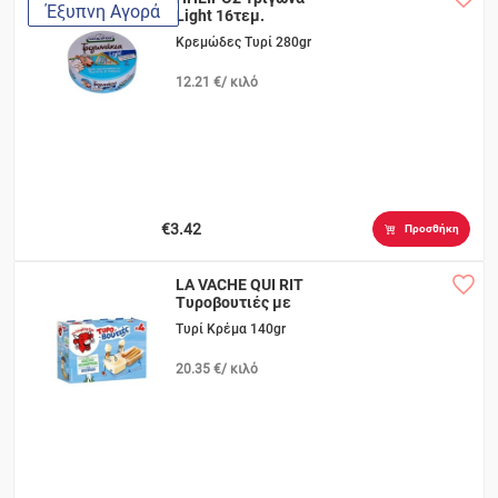
Έξυπνη Αγορά
Light 16τεμ.
Κρεμώδες Τυρί 280gr
12.21 €/ κιλό
€3.42
Προσθήκη
LA VACHE QUI RIT
Τυροβουτιές με
Κριτσινάκια
Τυρί Κρέμα 140gr
20.35 €/ κιλό