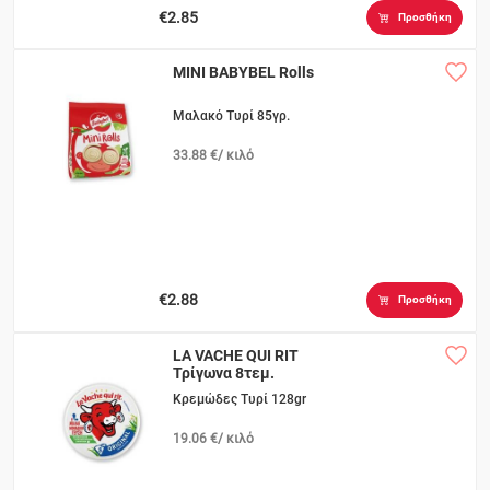
€2.85
Προσθήκη
MINI BABYBEL Rolls
Μαλακό Τυρί 85γρ.
33.88 €/ κιλό
€2.88
Προσθήκη
LA VACHE QUI RIT
Τρίγωνα 8τεμ.
Κρεμώδες Τυρί 128gr
19.06 €/ κιλό