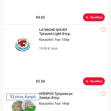
€4.62
Προσθήκη
LA VACHE QUI RIT
Τρίγωνα Light 8τεμ.
Κρεμώδες Τυρί 133gr
19.09 €/ κιλό
€2.54
Προσθήκη
ΗΠΕΙΡΟΣ Τρίγωνα με
Έξυπνη Αγορά
Κασέρι 8τεμ.
Κρεμώδες Τυρί 140gr