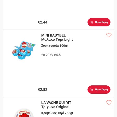
€2.44
Προσθήκη
MINI BABYBEL
Μαλακό Τυρί Light
5τεμ.
Συσκευασία 100gr
28.20 €/ κιλό
€2.82
Προσθήκη
LA VACHE QUI RIT
Τρίγωνα Original
16τεμ.
Κρεμώδες Τυρί 256gr