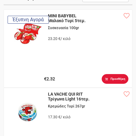
MINI BABYBEL
Έξυπνη Αγορά
Μαλακό Τυρί 5τεμ.
Συσκευασία 100gr
23.20 €/ κιλό
€2.32
Προσθήκη
LA VACHE QUI RIT
Τρίγωνα Light 16τεμ.
Κρεμώδες Τυρί 267gr
17.30 €/ κιλό