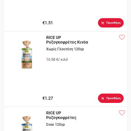
€1.51
Προσθήκη
RICE UP
Ρυζογκοφρέτες Κινόα
& Chia
Χωρίς Γλουτένη 120γρ
10.58 €/ κιλό
€1.27
Προσθήκη
RICE UP
Ρυζογκοφρέτες
Αμάρανθο & Κεχρί
Σνακ 120γρ