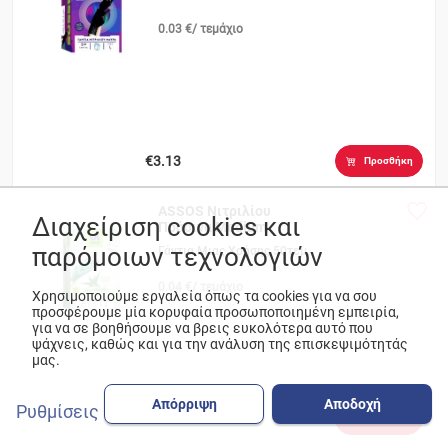
0.03 €/ τεμάχιο
€3.13
Προσθήκη
ASSOS Νιτριλίου
Διαχείριση cookies και
Πράσινα Medium
Αλόη
παρόμοιων τεχνολογιών
Γάντια Μιας Χρήσης 50τεμ.
0.04 €/ τεμάχιο
Χρησιμοποιούμε εργαλεία όπως τα cookies για να σου
προσφέρουμε μία κορυφαία προσωποποιημένη εμπειρία,
για να σε βοηθήσουμε να βρεις ευκολότερα αυτό που
ψάχνεις, καθώς και για την ανάλυση της επισκεψιμότητάς
μας.
Απόρριψη
Αποδοχή
Ρυθμίσεις
€4.24
Προσθήκη