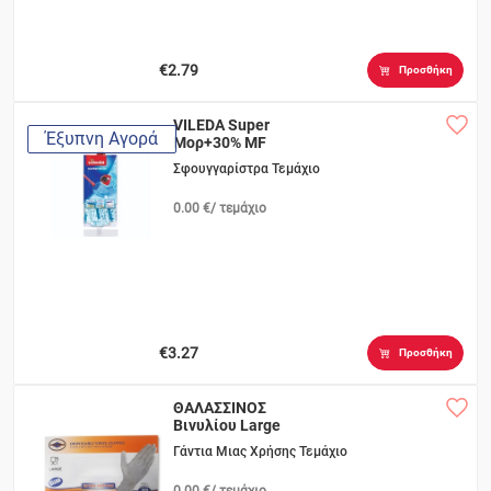
€2.79
Προσθήκη
VILEDA Super
Έξυπνη Αγορά
Μορ+30% MF
Σφουγγαρίστρα Τεμάχιο
0.00 €/ τεμάχιο
€3.27
Προσθήκη
ΘΑΛΑΣΣΙΝΟΣ
Βινυλίου Large
Γάντια Μιας Χρήσης Τεμάχιο