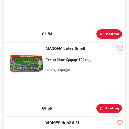
€2.54
Προσθήκη
MADONA Latex Small
Γάντια Μιας Χρήσης 100τεμ,
0.09 €/ τεμάχιο
€9.69
Προσθήκη
VIOMES No62 6.5L