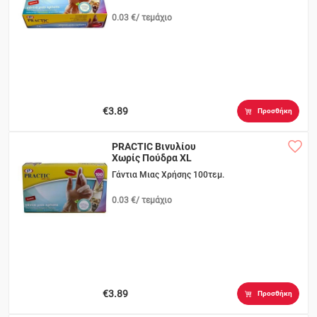
0.03 €/ τεμάχιο
€3.89
Προσθήκη
PRACTIC Βινυλίου
Χωρίς Πούδρα XL
Γάντια Μιας Χρήσης 100τεμ.
0.03 €/ τεμάχιο
€3.89
Προσθήκη