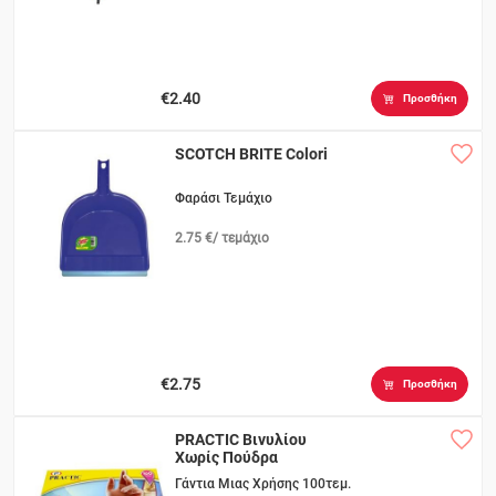
€2.40
Προσθήκη
SCOTCH BRITE Colori
Φαράσι Τεμάχιο
2.75 €/ τεμάχιο
€2.75
Προσθήκη
PRACTIC Βινυλίου
Χωρίς Πούδρα
Medium
Γάντια Μιας Χρήσης 100τεμ.