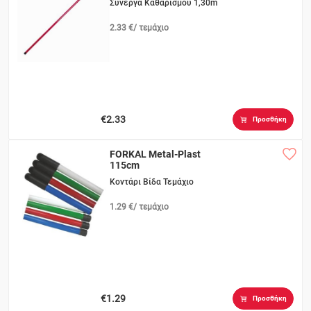
Σύνεργα Καθαρισμού 1,30m
2.33 €/ τεμάχιο
€2.33
Προσθήκη
FORKAL Metal-Plast
115cm
Κοντάρι Βίδα Τεμάχιο
1.29 €/ τεμάχιο
€1.29
Προσθήκη