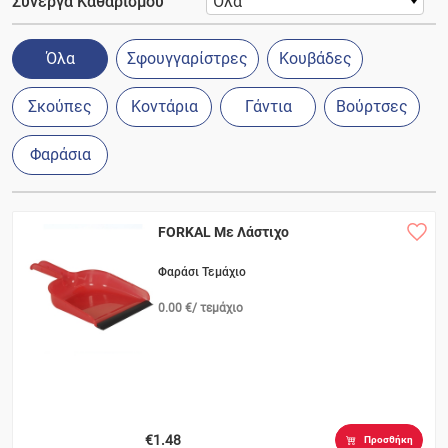
Σύνεργα Καθαρισμού
Όλα
Σφουγγαρίστρες
Κουβάδες
Σκούπες
Κοντάρια
Γάντια
Βούρτσες
Φαράσια
FORKAL Με Λάστιχο
Φαράσι Τεμάχιο
0.00 €/ τεμάχιο
€1.48
Προσθήκη