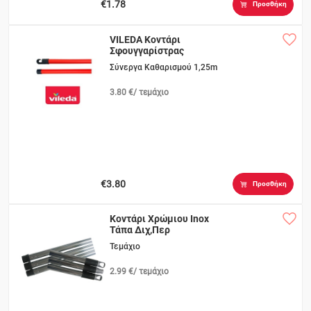
€1.78
Προσθήκη
VILEDA Κοντάρι
Σφουγγαρίστρας
Super
Σύνεργα Καθαρισμού 1,25m
3.80 €/ τεμάχιο
€3.80
Προσθήκη
Κοντάρι Χρώμιου Inox
Τάπα Διχ,Περ
Τεμάχιο
2.99 €/ τεμάχιο